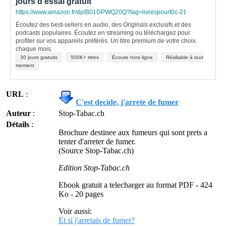
jours d'essai gratuit
https://www.amazon.fr/dp/B01DPWQ20Q?tag=livrespourt0c-21
Écoutez des best-sellers en audio, des Originals exclusifs et des
podcasts populaires. Écoutez en streaming ou téléchargez pour
profiter sur vos appareils préférés. Un titre premium de votre choix
chaque mois.
30 jours gratuits
500K+ titres
Écoute hors ligne
Résiliable à tout
moment
URL
:
C'est decide, j'arrete de fumer
Auteur
:
Stop-Tabac.ch
Détails
:
Brochure destinee aux fumeurs qui sont prets a
tenter d'arreter de fumer.
(Source Stop-Tabac.ch)
Edition Stop-Tabac.ch
Ebook gratuit a telecharger au format PDF - 424
Ko - 20 pages
Voir aussi:
Et si j'arretais de fumer?