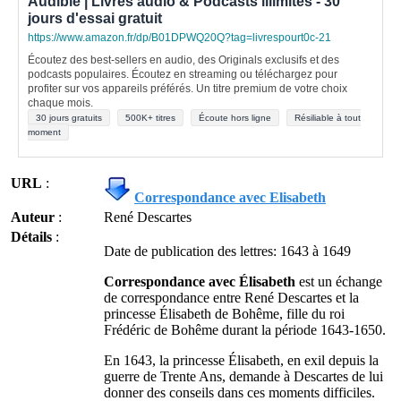
Audible | Livres audio & Podcasts illimités - 30
jours d'essai gratuit
https://www.amazon.fr/dp/B01DPWQ20Q?tag=livrespourt0c-21
Écoutez des best-sellers en audio, des Originals exclusifs et des
podcasts populaires. Écoutez en streaming ou téléchargez pour
profiter sur vos appareils préférés. Un titre premium de votre choix
chaque mois.
30 jours gratuits
500K+ titres
Écoute hors ligne
Résiliable à tout
moment
URL
:
Correspondance avec Elisabeth
Auteur
:
René Descartes
Détails
:
Date de publication des lettres: 1643 à 1649
Correspondance avec Élisabeth
est un échange
de correspondance entre René Descartes et la
princesse Élisabeth de Bohême, fille du roi
Frédéric de Bohême durant la période 1643-1650.
En 1643, la princesse Élisabeth, en exil depuis la
guerre de Trente Ans, demande à Descartes de lui
donner des conseils dans ces moments difficiles.