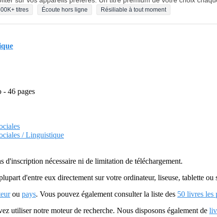
fiter sur vos appareils préférés. Un titre premium de votre choix chaqu
00K+ titres
Écoute hors ligne
Résiliable à tout moment
rique
o - 46 pages
ociales
ciales / Linguistique
as d'inscription nécessaire ni de limitation de téléchargement.
plupart d'entre eux directement sur votre ordinateur, liseuse, tablette o
teur
ou
pays
. Vous pouvez également consulter la liste des
50 livres les
uvez utiliser notre moteur de recherche. Nous disposons également de
li