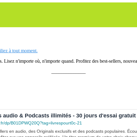
siliez à tout moment.
 Lisez n'importe où, n'importe quand. Profitez des best-sellers, nouveau
______________
s audio & Podcasts illimités - 30 jours d'essai gratuit
.fr/dp/B01DPWQ20Q?tag=livrespourt0c-21
lers en audio, des Originals exclusifs et des podcasts populaires. Éco