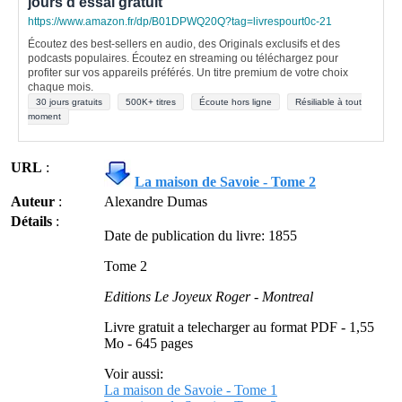
jours d'essai gratuit
https://www.amazon.fr/dp/B01DPWQ20Q?tag=livrespourt0c-21
Écoutez des best-sellers en audio, des Originals exclusifs et des
podcasts populaires. Écoutez en streaming ou téléchargez pour
profiter sur vos appareils préférés. Un titre premium de votre choix
chaque mois.
30 jours gratuits
500K+ titres
Écoute hors ligne
Résiliable à tout
moment
URL
:
La maison de Savoie - Tome 2
Auteur
:
Alexandre Dumas
Détails
:
Date de publication du livre: 1855
Tome 2
Editions Le Joyeux Roger - Montreal
Livre gratuit a telecharger au format PDF - 1,55
Mo - 645 pages
Voir aussi:
La maison de Savoie - Tome 1