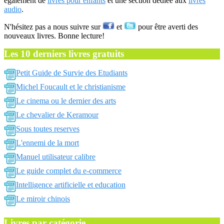
également de
livres pour enfants
et une section dédiée aux
livres
audio
.
N'hésitez pas a nous suivre sur
et
pour être averti des
nouveaux livres. Bonne lecture!
Les 10 derniers livres gratuits
Petit Guide de Survie des Etudiants
Michel Foucault et le christianisme
Le cinema ou le dernier des arts
Le chevalier de Keramour
Sous toutes reserves
L'ennemi de la mort
Manuel utilisateur calibre
Le guide complet du e-commerce
Intelligence artificielle et education
Le miroir chinois
Livres par catégorie