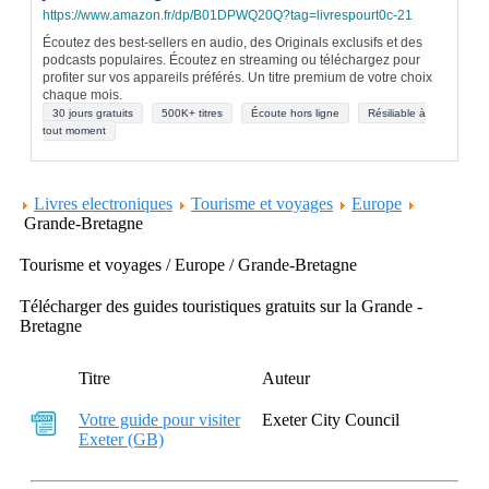
https://www.amazon.fr/dp/B01DPWQ20Q?tag=livrespourt0c-21
Écoutez des best-sellers en audio, des Originals exclusifs et des
podcasts populaires. Écoutez en streaming ou téléchargez pour
profiter sur vos appareils préférés. Un titre premium de votre choix
chaque mois.
30 jours gratuits
500K+ titres
Écoute hors ligne
Résiliable à
tout moment
Livres electroniques
Tourisme et voyages
Europe
Grande-Bretagne
Tourisme et voyages / Europe / Grande-Bretagne
Télécharger des guides touristiques gratuits sur la Grande -
Bretagne
Titre
Auteur
Votre guide pour visiter
Exeter City Council
Exeter (GB)