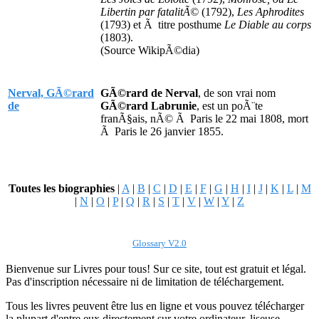
Libertin par fatalitÃ©
(1792),
Les Aphrodites
(1793) et Ã titre posthume
Le Diable au corps
(1803).
(Source WikipÃ©dia)
Nerval, GÃ©rard
GÃ©rard de Nerval
, de son vrai nom
de
GÃ©rard Labrunie
, est un poÃ¨te
franÃ§ais, nÃ© Ã Paris le 22 mai 1808, mort
Ã Paris le 26 janvier 1855.
Toutes les biographies
|
A
|
B
|
C
|
D
|
E
|
F
|
G
|
H
|
I
|
J
|
K
|
L
|
M
|
N
|
O
|
P
|
Q
|
R
|
S
|
T
|
V
|
W
|
Y
|
Z
Glossary V2.0
Bienvenue sur Livres pour tous! Sur ce site, tout est gratuit et légal.
Pas d'inscription nécessaire ni de limitation de téléchargement.
Tous les livres peuvent être lus en ligne et vous pouvez télécharger
la plupart d'entre eux directement sur votre ordinateur, liseuse,