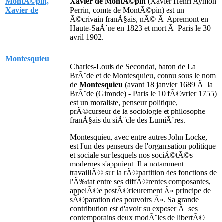
MontÃ©pin,
Xavier de MontÃ©pin
(Xavier Henri Aymon
Xavier de
Perrin, comte de MontÃ©pin) est un
Ã©crivain franÃ§ais, nÃ© Ã Apremont en
Haute-SaÃ´ne en 1823 et mort Ã Paris le 30
avril 1902.
Montesquieu
Charles-Louis de Secondat, baron de La
BrÃ¨de et de Montesquieu, connu sous le nom
de
Montesquieu
(avant 18 janvier 1689 Ã la
BrÃ¨de (Gironde) - Paris le 10 fÃ©vrier 1755)
est un moraliste, penseur politique,
prÃ©curseur de la sociologie et philosophe
franÃ§ais du siÃ¨cle des LumiÃ¨res.
Montesquieu, avec entre autres John Locke,
est l'un des penseurs de l'organisation politique
et sociale sur lesquels nos sociÃ©tÃ©s
modernes s'appuient. Il a notamment
travaillÃ© sur la rÃ©partition des fonctions de
l'Ã‰tat entre ses diffÃ©rentes composantes,
appelÃ©e postÃ©rieurement Â« principe de
sÃ©paration des pouvoirs Â». Sa grande
contribution est d'avoir su exposer Ã ses
contemporains deux modÃ¨les de libertÃ©