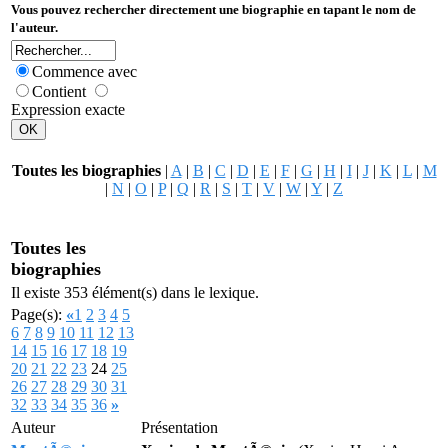
Vous pouvez rechercher directement une biographie en tapant le nom de
l'auteur.
Commence avec
Contient
Expression exacte
Toutes les biographies
|
A
|
B
|
C
|
D
|
E
|
F
|
G
|
H
|
I
|
J
|
K
|
L
|
M
|
N
|
O
|
P
|
Q
|
R
|
S
|
T
|
V
|
W
|
Y
|
Z
Toutes les
biographies
Il existe 353 élément(s) dans le lexique.
Page(s):
«
1
2
3
4
5
6
7
8
9
10
11
12
13
14
15
16
17
18
19
20
21
22
23
24
25
26
27
28
29
30
31
32
33
34
35
36
»
Auteur
Présentation