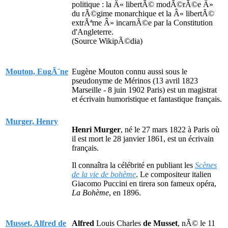
politique : la Â« libertÃ© modÃ©rÃ©e Â»
du rÃ©gime monarchique et la Â« libertÃ©
extrÃªme Â» incarnÃ©e par la Constitution
d'Angleterre.
(Source WikipÃ©dia)
Mouton, EugÃ¨ne
Eugène Mouton connu aussi sous le
pseudonyme de Mérinos (13 avril 1823
Marseille - 8 juin 1902 Paris) est un magistrat
et écrivain humoristique et fantastique français.
Murger, Henry
Henri Murger
, né le 27 mars 1822 à Paris où
il est mort le 28 janvier 1861, est un écrivain
français.
Il connaîtra la célébrité en publiant les
Scènes
de la vie de bohème
. Le compositeur italien
Giacomo Puccini en tirera son fameux opéra,
La Bohème
, en 1896.
Musset, Alfred de
Alfred
Louis Charles
de Musset
, nÃ© le 11