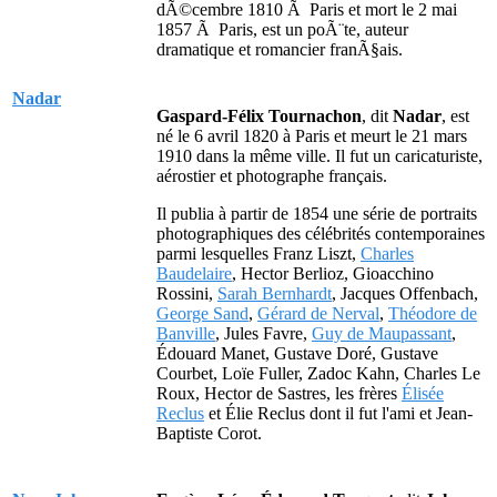
dÃ©cembre 1810 Ã Paris et mort le 2 mai
1857 Ã Paris, est un poÃ¨te, auteur
dramatique et romancier franÃ§ais.
Nadar
Gaspard-Félix Tournachon
, dit
Nadar
, est
né le 6 avril 1820 à Paris et meurt le 21 mars
1910 dans la même ville. Il fut un caricaturiste,
aérostier et photographe français.
Il publia à partir de 1854 une série de portraits
photographiques des célébrités contemporaines
parmi lesquelles Franz Liszt,
Charles
Baudelaire
, Hector Berlioz, Gioacchino
Rossini,
Sarah Bernhardt
, Jacques Offenbach,
George Sand
,
Gérard de Nerval
,
Théodore de
Banville
, Jules Favre,
Guy de Maupassant
,
Édouard Manet, Gustave Doré, Gustave
Courbet, Loïe Fuller, Zadoc Kahn, Charles Le
Roux, Hector de Sastres, les frères
Élisée
Reclus
et Élie Reclus dont il fut l'ami et Jean-
Baptiste Corot.