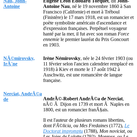
Nau, John-
Eugène Léon Édouard Torquet
, dit
John-
Antoine
Antoine Nau
, né le 19 novembre 1860 à San
Francisco (Californie) et mort à Tréboul
(Finistère) le 17 mars 1918, est un romancier et
poète symboliste américain d'ascendance et
d'expression françaises. Perpétuel voyageur
hanté par la mer, il fut avec son roman
Force
ennemie
le premier lauréat du Prix Goncourt
en 1903.
NÃ©mirovsky,
Irène Némirovsky
, née le 24 février 1903 (ou
IrÃ¨ne
11 février selon l'ancien calendrier remplacé en
1918) à Kiev et morte le 17 août 1942 à
Auschwitz, est une romancière de langue
française.
Nerciat, AndrÃ©a
AndrÃ©-Robert AndrÃ©a de Nerciat
,
de
nÃ© Ã Dijon en 1739 et mort Ã Naples en
1800, est un romancier franÃ§ais.
Il est l'auteur de plusieurs romans libertins,
dont
FÃ©licia, ou Mes Fredaines
(1772),
Le
Doctorat impromptu
(1788),
Mon noviciat, ou
Les Joies de Lolotte
(1792),
Monrose, ou Le