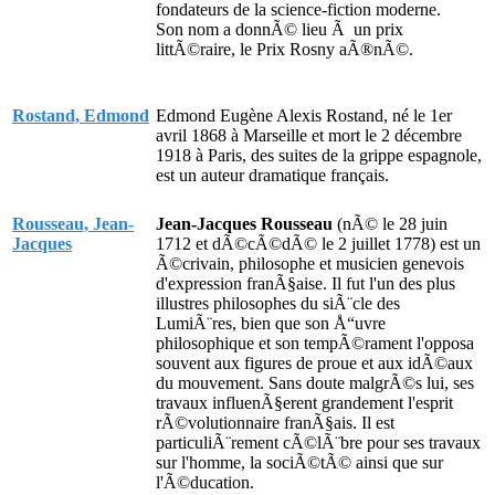
fondateurs de la science-fiction moderne.
Son nom a donnÃ© lieu Ã un prix
littÃ©raire, le Prix Rosny aÃ®nÃ©.
Rostand, Edmond
Edmond Eugène Alexis Rostand, né le 1er
avril 1868 à Marseille et mort le 2 décembre
1918 à Paris, des suites de la grippe espagnole,
est un auteur dramatique français.
Rousseau, Jean-
Jean-Jacques Rousseau
(nÃ© le 28 juin
Jacques
1712 et dÃ©cÃ©dÃ© le 2 juillet 1778) est un
Ã©crivain, philosophe et musicien genevois
d'expression franÃ§aise. Il fut l'un des plus
illustres philosophes du siÃ¨cle des
LumiÃ¨res, bien que son Å“uvre
philosophique et son tempÃ©rament l'opposa
souvent aux figures de proue et aux idÃ©aux
du mouvement. Sans doute malgrÃ©s lui, ses
travaux influenÃ§erent grandement l'esprit
rÃ©volutionnaire franÃ§ais. Il est
particuliÃ¨rement cÃ©lÃ¨bre pour ses travaux
sur l'homme, la sociÃ©tÃ© ainsi que sur
l'Ã©ducation.