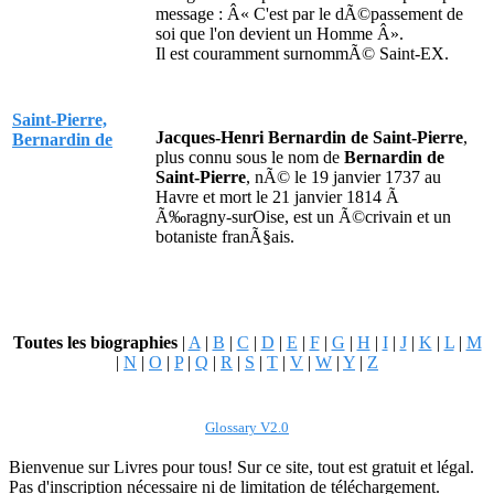
message :
Â« C'est par le dÃ©passement de
soi que l'on devient un Homme Â»
.
Il est couramment surnommÃ© Saint-EX.
Saint-Pierre,
Jacques-Henri Bernardin de Saint-Pierre
,
Bernardin de
plus connu sous le nom de
Bernardin de
Saint-Pierre
, nÃ© le 19 janvier 1737 au
Havre et mort le 21 janvier 1814 Ã
Ã‰ragny-surOise, est un Ã©crivain et un
botaniste franÃ§ais.
Toutes les biographies
|
A
|
B
|
C
|
D
|
E
|
F
|
G
|
H
|
I
|
J
|
K
|
L
|
M
|
N
|
O
|
P
|
Q
|
R
|
S
|
T
|
V
|
W
|
Y
|
Z
Glossary V2.0
Bienvenue sur Livres pour tous! Sur ce site, tout est gratuit et légal.
Pas d'inscription nécessaire ni de limitation de téléchargement.