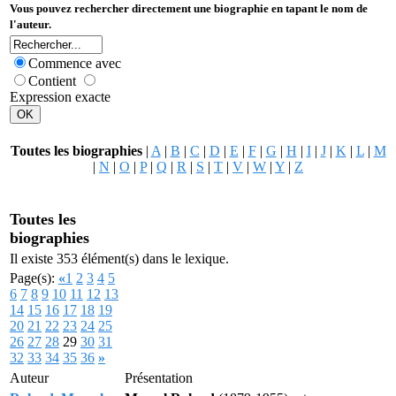
Vous pouvez rechercher directement une biographie en tapant le nom de
l'auteur.
Commence avec
Contient
Expression exacte
Toutes les biographies
|
A
|
B
|
C
|
D
|
E
|
F
|
G
|
H
|
I
|
J
|
K
|
L
|
M
|
N
|
O
|
P
|
Q
|
R
|
S
|
T
|
V
|
W
|
Y
|
Z
Toutes les
biographies
Il existe 353 élément(s) dans le lexique.
Page(s):
«
1
2
3
4
5
6
7
8
9
10
11
12
13
14
15
16
17
18
19
20
21
22
23
24
25
26
27
28
29
30
31
32
33
34
35
36
»
Auteur
Présentation