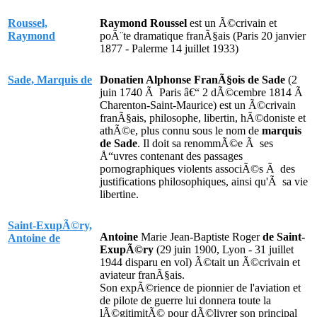
Roussel,
Raymond Roussel
est un Ã©crivain et
Raymond
poÃ¨te dramatique franÃ§ais (Paris 20 janvier
1877 - Palerme 14 juillet 1933)
Sade, Marquis de
Donatien Alphonse FranÃ§ois de Sade
(2
juin 1740 Ã Paris â€“ 2 dÃ©cembre 1814 Ã
Charenton-Saint-Maurice) est un Ã©crivain
franÃ§ais, philosophe, libertin, hÃ©doniste et
athÃ©e, plus connu sous le nom de
marquis
de Sade
. Il doit sa renommÃ©e Ã ses
Å“uvres contenant des passages
pornographiques violents associÃ©s Ã des
justifications philosophiques, ainsi qu'Ã sa vie
libertine.
Saint-ExupÃ©ry,
Antoine
Marie Jean-Baptiste Roger
de Saint-
Antoine de
ExupÃ©ry
(29 juin 1900, Lyon - 31 juillet
1944 disparu en vol) Ã©tait un Ã©crivain et
aviateur franÃ§ais.
Son expÃ©rience de pionnier de l'aviation et
de pilote de guerre lui donnera toute la
lÃ©gitimitÃ© pour dÃ©livrer son principal