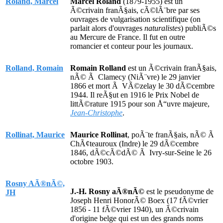
Roland, Marcel
Marcel Roland
(1879-1955) est un
Ã©crivain franÃ§ais, cÃ©lÃ¨bre par ses
ouvrages de vulgarisation scientifique (on
parlait alors d'ouvrages
naturalistes
) publiÃ©s
au Mercure de France. Il fut en outre
romancier et conteur pour les journaux.
Rolland, Romain
Romain Rolland
est un Ã©crivain franÃ§ais,
nÃ© Ã Clamecy (NiÃ¨vre) le 29 janvier
1866 et mort Ã VÃ©zelay le 30 dÃ©cembre
1944. Il reÃ§ut en 1916 le Prix Nobel de
littÃ©rature 1915 pour son Å“uvre majeure,
Jean-Christophe
.
Rollinat, Maurice
Maurice Rollinat
, poÃ¨te franÃ§ais, nÃ© Ã
ChÃ¢teauroux (Indre) le 29 dÃ©cembre
1846, dÃ©cÃ©dÃ© Ã Ivry-sur-Seine le 26
octobre 1903.
Rosny AÃ®nÃ©,
J.-H. Rosny aÃ®nÃ©
est le pseudonyme de
JH
Joseph Henri HonorÃ© Boex (17 fÃ©vrier
1856 - 11 fÃ©vrier 1940), un Ã©crivain
d'origine belge qui est un des grands noms