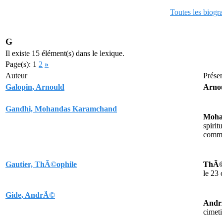
Toutes les biogr
G
Il existe 15 élément(s) dans le lexique.
Page(s): 1
2
»
Auteur
Prése
Galopin, Arnould
Arno
Gandhi, Mohandas Karamchand
Moha
spiri
com
Gautier, ThÃ©ophile
ThÃ©
le 23
Gide, AndrÃ©
Andr
cimet