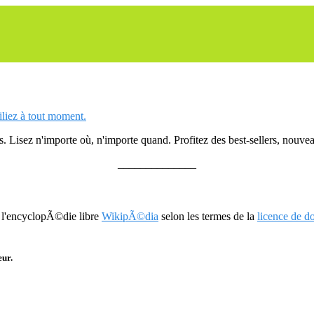
siliez à tout moment.
 Lisez n'importe où, n'importe quand. Profitez des best-sellers, nouveau
______________
r l'encyclopÃ©die libre
WikipÃ©dia
selon les termes de la
licence de 
eur.