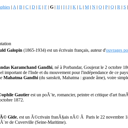
aphies
|
A
|
B
|
C
|
D
|
E
|
F
|
G
|
H
|
I
|
J
|
K
|
L
|
M
|
N
|
O
|
P
|
Q
|
R
|
S
ntation
uld Galopin
(1865-1934) est un écrivain français, auteur d'
ouvrages po
ndas Karamchand Gandhi
, né à Porbandar, Goujerat le 2 octobre 186
tuel important de l'Inde et du mouvement pour l'indépendance de ce pay
me
Mahatma Gandhi
(du sanskrit, Mahatma : grande âme), voire simp
ophile Gautier
est un poÃ¨te, romancier, peintre et critique d'art f
 octobre 1872.
Ã© Gide
, est un Ã©crivain franÃ§ais nÃ© Ã Paris le 22 novembre 186
iÃ¨re de Cuverville (Seine-Maritime).