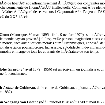
tÃ© de libertÃ© et d'affranchissement Ã l'Ã©gard des contraintes morale
rche permanente de l'honnÃªtetÃ© intellectuelle. Comment Ãªtre pleine
©riter Ã l'Ã©gard de ses valeurs ? Ce pourrait Ãªtre l'enjeu de l'Ã©cr
e
iÃ© du
XX
siÃ¨cle.
 Giono
(Manosque, 30 mars 1895 - ibid., 9 octobre 1970) est un Ã©criv
 le monde paysan provenÃ§al. InspirÃ©e par son imagination et ses vis
le monde, face aux questions morales et mÃ©taphysiques, et possÃ¨de un
naliste qu'on pourrait croire. Inclassable, autodidacte, il devint l'ami 
moins en marge de tous les courants de littÃ©rature de son temps.
lphe Girard
(24 avril 1879 - 1956) est un écrivain, un journaliste et u
que fut condamnée.
h-
Arthur
de Gobineau
, dit le comte de Gobineau, diplomate, Ã©crivai
re 1882).
nn Wolfgang von Goethe
(né à Francfort le 28 août 1749 et mort le 22