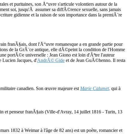
s et puritaines, son Å“uvre s'articule volontiers autour de la
ment soi, jusqu'Ã assumer sa diffÃ©rence sexuelle, sans jamais
iture gidienne et la raison de son importance dans la premiÃ¨re
ain franÃ§ais, dont l'Å“uvre romanesque a en grande partie pour
ions de la GrÃ¨ce antique, elle dÃ©peint la condition de l'Homme
e portÃ©e universelle : Jean Giono est loin d'Ãªtre l'auteur
de Lucien Jacques, d'
AndrÃ© Gide
et de Jean GuÃ©henno. Il resta
n militaire canadien. Son œuvre majeure est
Marie Calumet
,
qui à
n et penseur franÃ§ais (Ville-d'Avray, 14 juillet 1816 - Turin, 13
 mars 1832 à Weimar à l'âge de 82 ans) est un poète, romancier et