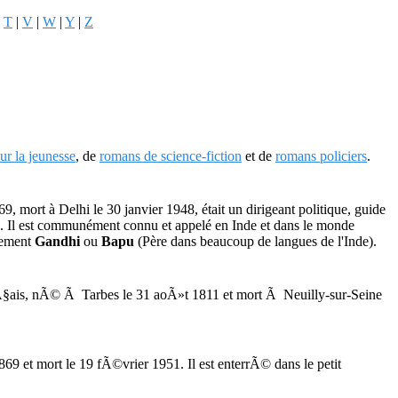
|
T
|
V
|
W
|
Y
|
Z
ur la jeunesse
, de
romans de science-fiction
et de
romans policiers
.
9, mort à Delhi le 30 janvier 1948, était un dirigeant politique, guide
s. Il est communément connu et appelé en Inde et dans le monde
lement
Gandhi
ou
Bapu
(Père dans beaucoup de langues de l'Inde).
ranÃ§ais, nÃ© Ã Tarbes le 31 aoÃ»t 1811 et mort Ã Neuilly-sur-Seine
9 et mort le 19 fÃ©vrier 1951. Il est enterrÃ© dans le petit