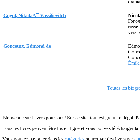
drama
Gogol, NikolaÃ¯ Vassilievitch
Nicol
Гого
russe.
vers l
Goncourt, Edmond de
Edmon
Gonco
Goncou
Émile
Toutes les biogr
Bienvenue sur Livres pour tous! Sur ce site, tout est gratuit et légal. P
Tous les livres peuvent être lus en ligne et vous pouvez télécharger la 
Vous pouvez naviguer dans les
catégories
ou trouver des livres par
au