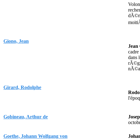
Volon
reche
dÃ©mÃ
moit
Giono, Jean
Jean
cadre
dans 
rÃ©gio
nÃ©an
Girard, Rodolphe
Rodo
l'épo
Gobineau, Arthur de
Josep
octob
Goethe, Johann Wolfgang von
Joha