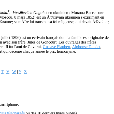
kolaÃ¯ Vassilievitch Gogol
et en ukrainien : Микола Васильович
 Moscou, 8 mars 1852) est un Ã©crivain ukrainien s'exprimant en
rature; sa mÃ¨re lui transmit sa foi religieuse, qui devait Ã©voluer,
et 1896) est un écrivain français dont la famille est originaire de
n avec son frère, Jules de Goncourt. Les ouvrages des frères
t. Il fut l'ami de Gavarni,
Gustave Flaubert
,
Alphonse Daudet
,
rt qui décerne chaque année le prix homonyme.
|
T
|
V
|
W
|
Y
|
Z
u smartphone.
 plus téléchargés
ou des 10 derniers livres publiés.