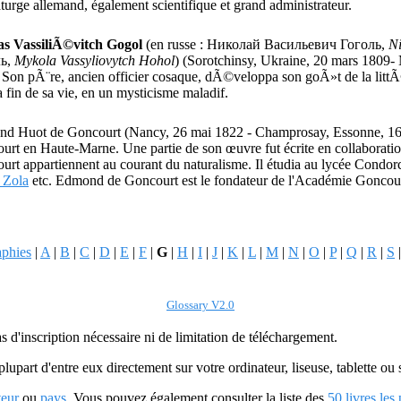
turge allemand, également scientifique et grand administrateur.
as VassiliÃ©vitch Gogol
(en russe : Николай Васильевич Гоголь,
Ni
ль,
Mykola Vassyliovytch Hohol
) (Sorotchinsy, Ukraine, 20 mars 1809-
 Son pÃ¨re, ancien officier cosaque, dÃ©veloppa son goÃ»t de la littÃ©
a fin de sa vie, en un mysticisme maladif.
d Huot de Goncourt (Nancy, 26 mai 1822 - Champrosay, Essonne, 16 juill
urt en Haute-Marne. Une partie de son œuvre fut écrite en collaboratio
rt appartiennent au courant du naturalisme. Il étudia au lycée Condorce
 Zola
etc. Edmond de Goncourt est le fondateur de l'Académie Goncou
aphies
|
A
|
B
|
C
|
D
|
E
|
F
|
G
|
H
|
I
|
J
|
K
|
L
|
M
|
N
|
O
|
P
|
Q
|
R
|
S
Glossary V2.0
as d'inscription nécessaire ni de limitation de téléchargement.
plupart d'entre eux directement sur votre ordinateur, liseuse, tablette o
teur
ou
pays
. Vous pouvez également consulter la liste des
50 livres les