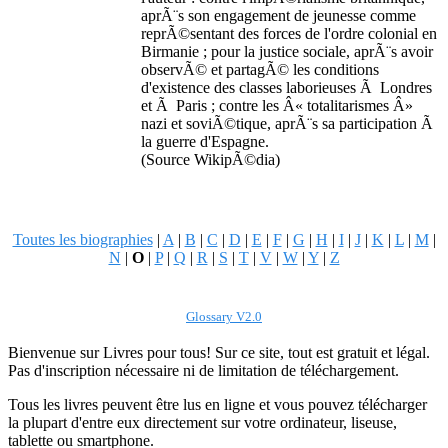
aprÃ¨s son engagement de jeunesse comme
reprÃ©sentant des forces de l'ordre colonial en
Birmanie ; pour la justice sociale, aprÃ¨s avoir
observÃ© et partagÃ© les conditions
d'existence des classes laborieuses Ã Londres
et Ã Paris ; contre les Â« totalitarismes Â»
nazi et soviÃ©tique, aprÃ¨s sa participation Ã
la guerre d'Espagne.
(Source WikipÃ©dia)
Toutes les biographies
|
A
|
B
|
C
|
D
|
E
|
F
|
G
|
H
|
I
|
J
|
K
|
L
|
M
|
N
|
O
|
P
|
Q
|
R
|
S
|
T
|
V
|
W
|
Y
|
Z
Glossary V2.0
Bienvenue sur Livres pour tous! Sur ce site, tout est gratuit et légal.
Pas d'inscription nécessaire ni de limitation de téléchargement.
Tous les livres peuvent être lus en ligne et vous pouvez télécharger
la plupart d'entre eux directement sur votre ordinateur, liseuse,
tablette ou smartphone.