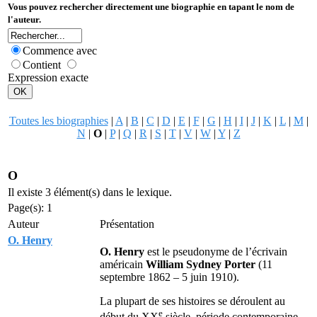
Vous pouvez rechercher directement une biographie en tapant le nom de
l'auteur.
Commence avec
Contient
Expression exacte
Toutes les biographies
|
A
|
B
|
C
|
D
|
E
|
F
|
G
|
H
|
I
|
J
|
K
|
L
|
M
|
N
|
O
|
P
|
Q
|
R
|
S
|
T
|
V
|
W
|
Y
|
Z
O
Il existe 3 élément(s) dans le lexique.
Page(s): 1
Auteur
Présentation
O. Henry
O. Henry
est le pseudonyme de l’écrivain
américain
William Sydney Porter
(11
septembre 1862 – 5 juin 1910).
La plupart de ses histoires se déroulent au
e
début du
XX
siècle, période contemporaine