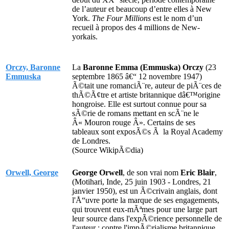
de l’auteur et beaucoup d’entre elles à New
York.
The Four Millions
est le nom d’un
recueil à propos des 4 millions de New-
yorkais.
Orczy, Baronne
La
Baronne Emma (Emmuska) Orczy
(23
Emmuska
septembre 1865 â€“ 12 novembre 1947)
Ã©tait une romanciÃ¨re, auteur de piÃ¨ces de
thÃ©Ã¢tre et artiste britannique dâ€™origine
hongroise. Elle est surtout connue pour sa
sÃ©rie de romans mettant en scÃ¨ne le
Â« Mouron rouge Â». Certains de ses
tableaux sont exposÃ©s Ã la Royal Academy
de Londres.
(Source WikipÃ©dia)
Orwell, George
George Orwell
, de son vrai nom
Eric Blair
,
(Motihari, Inde, 25 juin 1903 - Londres, 21
janvier 1950), est un Ã©crivain anglais, dont
l'Å“uvre porte la marque de ses engagements,
qui trouvent eux-mÃªmes pour une large part
leur source dans l'expÃ©rience personnelle de
l'auteur : contre l'impÃ©rialisme britannique,