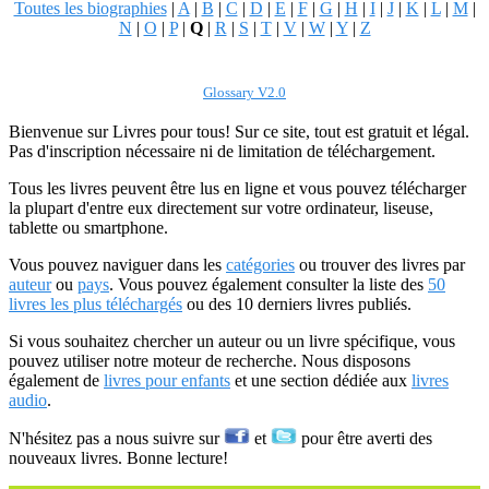
Toutes les biographies
|
A
|
B
|
C
|
D
|
E
|
F
|
G
|
H
|
I
|
J
|
K
|
L
|
M
|
N
|
O
|
P
|
Q
|
R
|
S
|
T
|
V
|
W
|
Y
|
Z
Glossary V2.0
Bienvenue sur Livres pour tous! Sur ce site, tout est gratuit et légal.
Pas d'inscription nécessaire ni de limitation de téléchargement.
Tous les livres peuvent être lus en ligne et vous pouvez télécharger
la plupart d'entre eux directement sur votre ordinateur, liseuse,
tablette ou smartphone.
Vous pouvez naviguer dans les
catégories
ou trouver des livres par
auteur
ou
pays
. Vous pouvez également consulter la liste des
50
livres les plus téléchargés
ou des 10 derniers livres publiés.
Si vous souhaitez chercher un auteur ou un livre spécifique, vous
pouvez utiliser notre moteur de recherche. Nous disposons
également de
livres pour enfants
et une section dédiée aux
livres
audio
.
N'hésitez pas a nous suivre sur
et
pour être averti des
nouveaux livres. Bonne lecture!