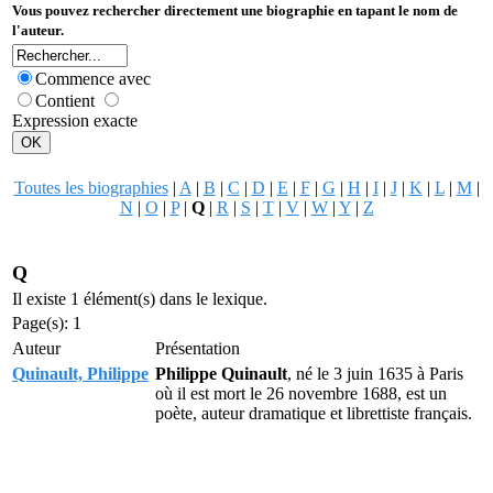
Vous pouvez rechercher directement une biographie en tapant le nom de
l'auteur.
Commence avec
Contient
Expression exacte
Toutes les biographies
|
A
|
B
|
C
|
D
|
E
|
F
|
G
|
H
|
I
|
J
|
K
|
L
|
M
|
N
|
O
|
P
|
Q
|
R
|
S
|
T
|
V
|
W
|
Y
|
Z
Q
Il existe 1 élément(s) dans le lexique.
Page(s): 1
Auteur
Présentation
Quinault, Philippe
Philippe Quinault
, né le 3 juin 1635 à Paris
où il est mort le 26 novembre 1688, est un
poète, auteur dramatique et librettiste français.