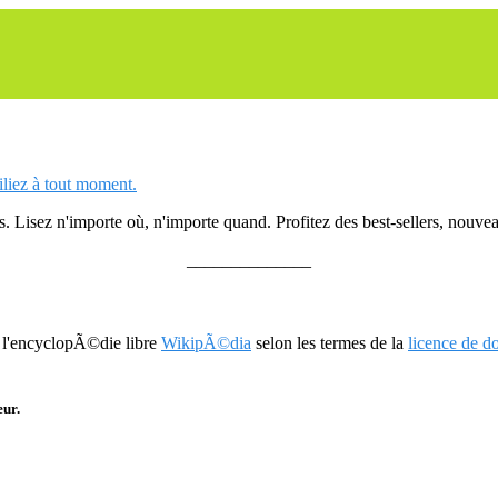
siliez à tout moment.
 Lisez n'importe où, n'importe quand. Profitez des best-sellers, nouveau
______________
r l'encyclopÃ©die libre
WikipÃ©dia
selon les termes de la
licence de 
eur.