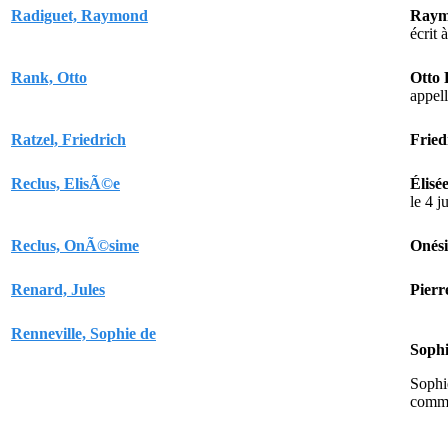
Radiguet, Raymond
Raym
écrit 
Rank, Otto
Otto
appell
Ratzel, Friedrich
Fried
Reclus, ElisÃ©e
Élisé
le 4 j
Reclus, OnÃ©sime
Onés
Renard, Jules
Pierr
Renneville, Sophie de
Sophi
Sophie
com