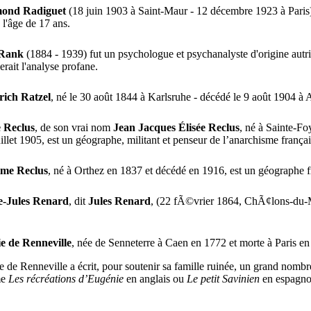
ond Radiguet
(18 juin 1903 à Saint-Maur - 12 décembre 1923 à Paris)
à l'âge de 17 ans.
 Rank
(1884 - 1939) fut un psychologue et psychanalyste d'origine autri
erait l'analyse profane.
rich Ratzel
, né le 30 août 1844 à Karlsruhe - décédé le 9 août 1904 
e Reclus
, de son vrai nom
Jean Jacques Élisée Reclus
, né à Sainte-F
uillet 1905, est un géographe, militant et penseur de l’anarchisme françai
ime Reclus
, né à Orthez en 1837 et décédé en 1916, est un géographe f
e-Jules Renard
, dit
Jules Renard
, (22 fÃ©vrier 1864, ChÃ¢lons-du-M
e de Renneville
, née de Senneterre à Caen en 1772 et morte à Paris en 1
 de Renneville a écrit, pour soutenir sa famille ruinée, un grand nombr
me
Les récréations d’Eugénie
en anglais ou
Le petit Savinien
en espagno