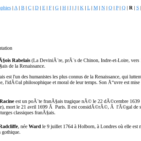
aphies
|
A
|
B
|
C
|
D
|
E
|
F
|
G
|
H
|
I
|
J
|
K
|
L
|
M
|
N
|
O
|
P
|
Q
|
R
|
S
ntation
§ois Rabelais
(La DeviniÃ¨re, prÃ¨s de Chinon, Indre-et-Loire, vers
§ais de la Renaissance.
ais est l'un des humanistes les plus connus de la Renaissance, qui lut
ue, l'idÃ©al philosophique et moral de leur temps. Son Å“uvre est mis
Racine
est un poÃ¨te franÃ§ais tragique nÃ© le 22 dÃ©cembre 1639 
ne), mort le 21 avril 1699 Ã Paris. Il est considÃ©rÃ©, Ã l'Ã©gal de
turges classiques franÃ§ais.
adcliffe
, née
Ward
le 9 juillet 1764 à Holborn, à Londres où elle est 
 gothique.