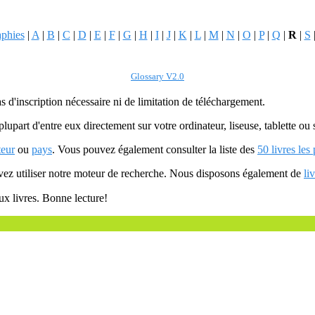
aphies
|
A
|
B
|
C
|
D
|
E
|
F
|
G
|
H
|
I
|
J
|
K
|
L
|
M
|
N
|
O
|
P
|
Q
|
R
|
S
Glossary V2.0
as d'inscription nécessaire ni de limitation de téléchargement.
plupart d'entre eux directement sur votre ordinateur, liseuse, tablette o
teur
ou
pays
. Vous pouvez également consulter la liste des
50 livres les
uvez utiliser notre moteur de recherche. Nous disposons également de
li
ux livres. Bonne lecture!