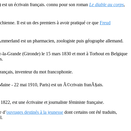
 est un écrivain français. connu pour son roman
Le diable au corps
,
chienne. Il est un des premiers à avoir pratiqué ce que
Freud
à Ammerland est un pharmacien, zoologiste puis géographe allemand.
oy-la-Grande (Gironde) le 15 mars 1830 et mort à Torhout en Belgique
s.
rançais, inventeur du mot francophonie.
aine - 22 mai 1910, Paris) est un Ã©crivain franÃ§ais.
822, est une écrivaine et journaliste féministe française.
e d’
ouvrages destinés à la jeunesse
dont certains ont été traduits,
l.