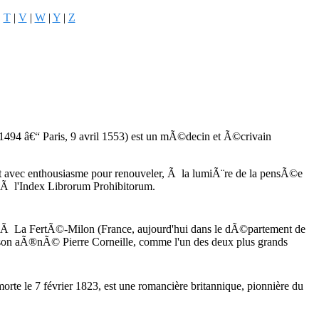
|
T
|
V
|
W
|
Y
|
Z
 1494 â€“ Paris, 9 avril 1553) est un mÃ©decin et Ã©crivain
tent avec enthousiasme pour renouveler, Ã la lumiÃ¨re de la pensÃ©e
e Ã l'Index Librorum Prohibitorum.
Ã La FertÃ©-Milon (France, aujourd'hui dans le dÃ©partement de
 son aÃ®nÃ© Pierre Corneille, comme l'un des deux plus grands
morte le 7 février 1823, est une romancière britannique, pionnière du