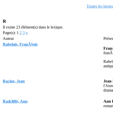
Toutes les biogr
R
Il existe 23 élément(s) dans le lexique.
Page(s): 1
2
3
»
Auteur
Prése
Rabelais, FranÃ§ois
FranÃ
franÃ
Rabel
antiq
Racine, Jean
Jean 
l'Ais
drama
Radcliffe, Ann
Ann R
roman