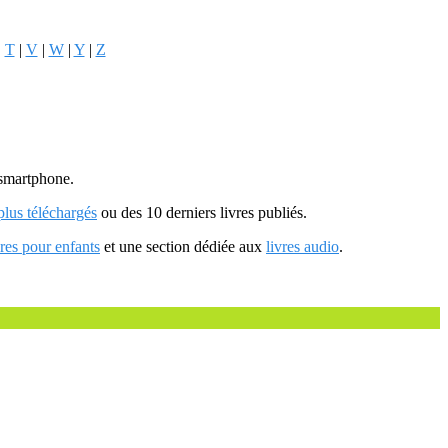
|
T
|
V
|
W
|
Y
|
Z
u smartphone.
 plus téléchargés
ou des 10 derniers livres publiés.
vres pour enfants
et une section dédiée aux
livres audio
.