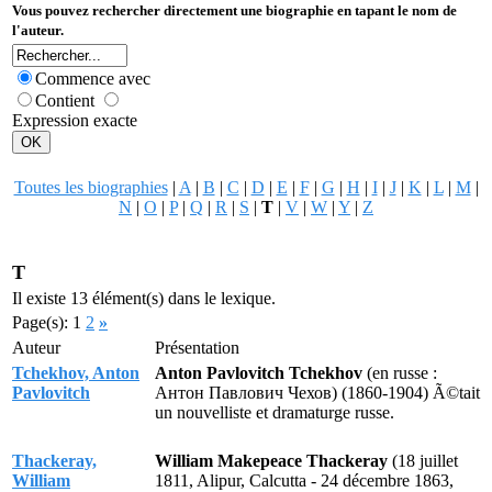
Vous pouvez rechercher directement une biographie en tapant le nom de
l'auteur.
Commence avec
Contient
Expression exacte
Toutes les biographies
|
A
|
B
|
C
|
D
|
E
|
F
|
G
|
H
|
I
|
J
|
K
|
L
|
M
|
N
|
O
|
P
|
Q
|
R
|
S
|
T
|
V
|
W
|
Y
|
Z
T
Il existe 13 élément(s) dans le lexique.
Page(s): 1
2
»
Auteur
Présentation
Tchekhov, Anton
Anton Pavlovitch Tchekhov
(en russe :
Pavlovitch
Антон Павлович Чехов
) (1860-1904) Ã©tait
un nouvelliste et dramaturge russe.
Thackeray,
William Makepeace Thackeray
(18 juillet
William
1811, Alipur, Calcutta - 24 décembre 1863,