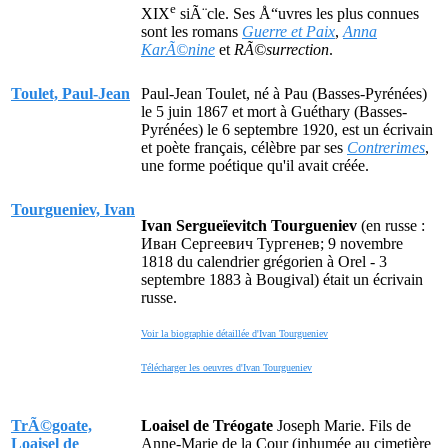
e
XIX
siÃ¨cle. Ses Å“uvres les plus connues
sont les romans
Guerre et Paix
,
Anna
KarÃ©nine
et
RÃ©surrection
.
Toulet, Paul-Jean
Paul-Jean Toulet, né à Pau (Basses-Pyrénées)
le 5 juin 1867 et mort à Guéthary (Basses-
Pyrénées) le 6 septembre 1920, est un écrivain
et poète français, célèbre par ses
Contrerimes
,
une forme poétique qu'il avait créée.
Tourgueniev, Ivan
Ivan Sergueïevitch Tourgueniev
(en russe :
Иван Сергеевич Тургенев
; 9 novembre
1818 du calendrier grégorien à Orel - 3
septembre 1883 à Bougival) était un écrivain
russe.
Voir la biographie détaillée d'Ivan Tourgueniev
Télécharger les oeuvres d'Ivan Tourgueniev
TrÃ©goate,
Loaisel de Tréogate
Joseph Marie. Fils de
Loaisel de
Anne-Marie de la Cour (inhumée au cimetière