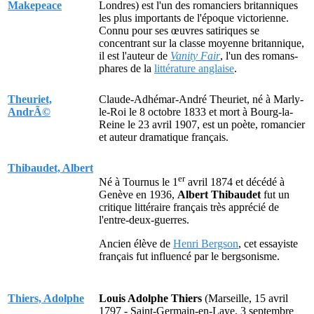
Makepeace
Londres) est l'un des romanciers britanniques
les plus importants de l'époque victorienne.
Connu pour ses œuvres satiriques se
concentrant sur la classe moyenne britannique,
il est l'auteur de
Vanity Fair
, l'un des romans-
phares de la
littérature anglaise
.
Theuriet,
Claude-Adhémar-André Theuriet, né à Marly-
AndrÃ©
le-Roi le 8 octobre 1833 et mort à Bourg-la-
Reine le 23 avril 1907, est un poète, romancier
et auteur dramatique français.
Thibaudet, Albert
er
Né à Tournus le 1
avril 1874 et décédé à
Genève en 1936,
Albert Thibaudet
fut un
critique littéraire français très apprécié de
l'entre-deux-guerres.
Ancien élève de
Henri Bergson
, cet essayiste
français fut influencé par le bergsonisme.
Thiers, Adolphe
Louis Adolphe Thiers
(Marseille, 15 avril
1797 - Saint-Germain-en-Laye, 3 septembre