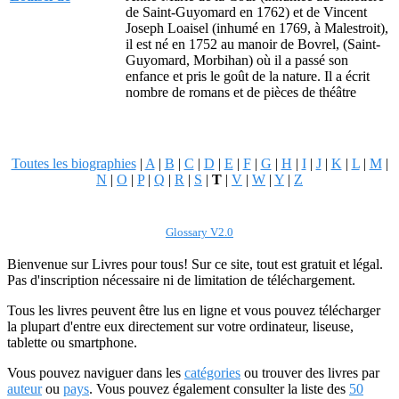
de Saint-Guyomard en 1762) et de Vincent
Joseph Loaisel (inhumé en 1769, à Malestroit),
il est né en 1752 au manoir de Bovrel, (Saint-
Guyomard, Morbihan) où il a passé son
enfance et pris le goût de la nature. Il a écrit
nombre de romans et de pièces de théâtre
Toutes les biographies
|
A
|
B
|
C
|
D
|
E
|
F
|
G
|
H
|
I
|
J
|
K
|
L
|
M
|
N
|
O
|
P
|
Q
|
R
|
S
|
T
|
V
|
W
|
Y
|
Z
Glossary V2.0
Bienvenue sur Livres pour tous! Sur ce site, tout est gratuit et légal.
Pas d'inscription nécessaire ni de limitation de téléchargement.
Tous les livres peuvent être lus en ligne et vous pouvez télécharger
la plupart d'entre eux directement sur votre ordinateur, liseuse,
tablette ou smartphone.
Vous pouvez naviguer dans les
catégories
ou trouver des livres par
auteur
ou
pays
. Vous pouvez également consulter la liste des
50