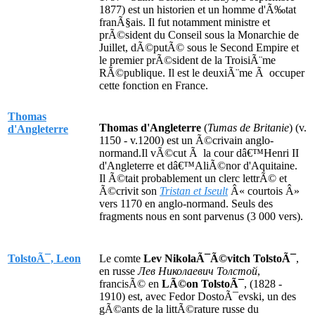
1877) est un historien et un homme d'Ã‰tat
franÃ§ais. Il fut notamment ministre et
prÃ©sident du Conseil sous la Monarchie de
Juillet, dÃ©putÃ© sous le Second Empire et
le premier prÃ©sident de la TroisiÃ¨me
RÃ©publique. Il est le deuxiÃ¨me Ã occuper
cette fonction en France.
Thomas
Thomas d'Angleterre
(
Tumas de Britanie
) (v.
d'Angleterre
1150 - v.1200) est un Ã©crivain anglo-
normand.Il vÃ©cut Ã la cour dâ€™Henri II
d'Angleterre et dâ€™AliÃ©nor d'Aquitaine.
Il Ã©tait probablement un clerc lettrÃ© et
Ã©crivit son
Tristan et Iseult
Â« courtois Â»
vers 1170 en anglo-normand. Seuls des
fragments nous en sont parvenus (3 000 vers).
TolstoÃ¯, Leon
Le comte
Lev NikolaÃ¯Ã©vitch TolstoÃ¯
,
en russe
Лев Николаевич Толстой
,
francisÃ© en
LÃ©on TolstoÃ¯
, (1828 -
1910) est, avec Fedor DostoÃ¯evski, un des
gÃ©ants de la littÃ©rature russe du