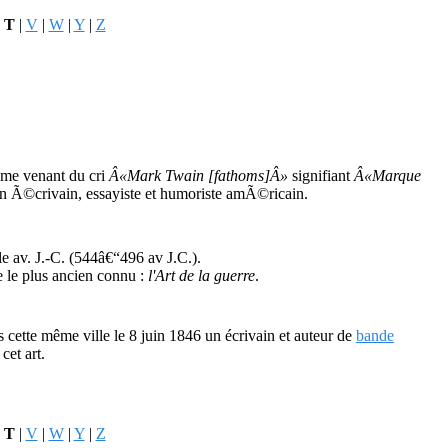
|
T
|
V
|
W
|
Y
|
Z
yme venant du cri
Â«Mark Twain [fathoms]Â»
signifiant
Â«Marque
un Ã©crivain, essayiste et humoriste amÃ©ricain.
le
av. J.-C.
(544â€“496 av J.C.).
e le plus ancien connu :
l'Art de la guerre
.
 cette même ville le 8 juin 1846 un écrivain et auteur de
bande
cet art.
|
T
|
V
|
W
|
Y
|
Z