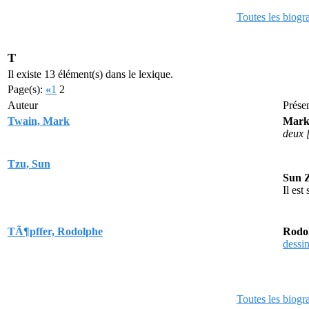
Toutes les biogr
T
Il existe 13 élément(s) dans le lexique.
Page(s):
«
1
2
Auteur
Prése
Twain, Mark
Mark
deux 
Tzu, Sun
Sun 
Il est
TÃ¶pffer, Rodolphe
Rodo
dessi
Toutes les biogr