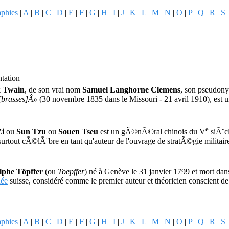
aphies
|
A
|
B
|
C
|
D
|
E
|
F
|
G
|
H
|
I
|
J
|
K
|
L
|
M
|
N
|
O
|
P
|
Q
|
R
|
S
ntation
 Twain
, de son vrai nom
Samuel Langhorne Clemens
, son pseudon
[brasses]Â»
(30 novembre 1835 dans le Missouri - 21 avril 1910), est 
e
Zi
ou
Sun Tzu
ou
Souen Tseu
est un gÃ©nÃ©ral chinois du
V
siÃ¨c
 surtout cÃ©lÃ¨bre en tant qu'auteur de l'ouvrage de stratÃ©gie militair
lphe Töpffer
(ou
Toepffer
) né à Genève le 31 janvier 1799 et mort dans
née
suisse, considéré comme le premier auteur et théoricien conscient de 
aphies
|
A
|
B
|
C
|
D
|
E
|
F
|
G
|
H
|
I
|
J
|
K
|
L
|
M
|
N
|
O
|
P
|
Q
|
R
|
S