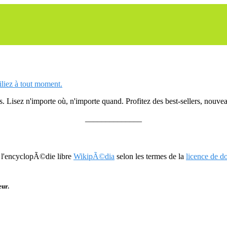
siliez à tout moment.
 Lisez n'importe où, n'importe quand. Profitez des best-sellers, nouveau
______________
r l'encyclopÃ©die libre
WikipÃ©dia
selon les termes de la
licence de 
eur.