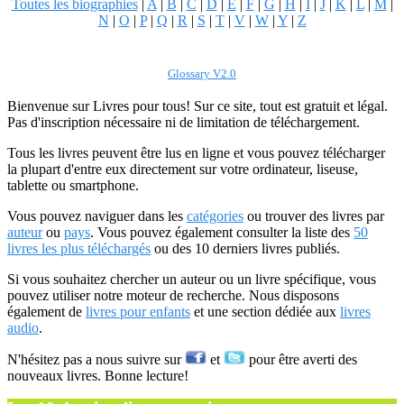
Toutes les biographies
|
A
|
B
|
C
|
D
|
E
|
F
|
G
|
H
|
I
|
J
|
K
|
L
|
M
|
N
|
O
|
P
|
Q
|
R
|
S
|
T
|
V
|
W
|
Y
|
Z
Glossary V2.0
Bienvenue sur Livres pour tous! Sur ce site, tout est gratuit et légal.
Pas d'inscription nécessaire ni de limitation de téléchargement.
Tous les livres peuvent être lus en ligne et vous pouvez télécharger
la plupart d'entre eux directement sur votre ordinateur, liseuse,
tablette ou smartphone.
Vous pouvez naviguer dans les
catégories
ou trouver des livres par
auteur
ou
pays
. Vous pouvez également consulter la liste des
50
livres les plus téléchargés
ou des 10 derniers livres publiés.
Si vous souhaitez chercher un auteur ou un livre spécifique, vous
pouvez utiliser notre moteur de recherche. Nous disposons
également de
livres pour enfants
et une section dédiée aux
livres
audio
.
N'hésitez pas a nous suivre sur
et
pour être averti des
nouveaux livres. Bonne lecture!