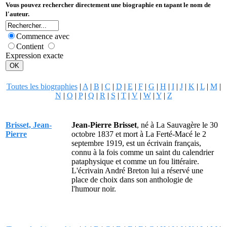
Vous pouvez rechercher directement une biographie en tapant le nom de
l'auteur.
Commence avec
Contient
Expression exacte
Toutes les biographies
|
A
|
B
|
C
|
D
|
E
|
F
|
G
|
H
|
I
|
J
|
K
|
L
|
M
|
N
|
O
|
P
|
Q
|
R
|
S
|
T
|
V
|
W
|
Y
|
Z
Brisset, Jean-
Jean-Pierre Brisset
, né à La Sauvagère le 30
Pierre
octobre 1837 et mort à La Ferté-Macé le 2
septembre 1919, est un écrivain français,
connu à la fois comme un saint du calendrier
pataphysique et comme un fou littéraire.
L'écrivain André Breton lui a réservé une
place de choix dans son anthologie de
l'humour noir.