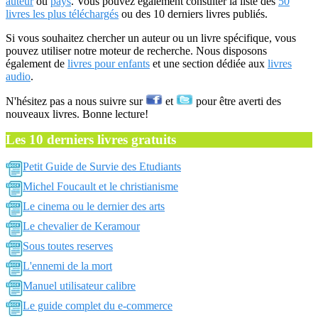
auteur
ou
pays
. Vous pouvez également consulter la liste des
50
livres les plus téléchargés
ou des 10 derniers livres publiés.
Si vous souhaitez chercher un auteur ou un livre spécifique, vous
pouvez utiliser notre moteur de recherche. Nous disposons
également de
livres pour enfants
et une section dédiée aux
livres
audio
.
N'hésitez pas a nous suivre sur
et
pour être averti des
nouveaux livres. Bonne lecture!
Les 10 derniers livres gratuits
Petit Guide de Survie des Etudiants
Michel Foucault et le christianisme
Le cinema ou le dernier des arts
Le chevalier de Keramour
Sous toutes reserves
L'ennemi de la mort
Manuel utilisateur calibre
Le guide complet du e-commerce