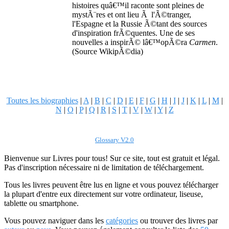
histoires quâ€™il raconte sont pleines de
mystÃ¨res et ont lieu Ã l'Ã©tranger,
l'Espagne et la Russie Ã©tant des sources
d'inspiration frÃ©quentes. Une de ses
nouvelles a inspirÃ© lâ€™opÃ©ra
Carmen
.
(Source WikipÃ©dia)
Toutes les biographies
|
A
|
B
|
C
|
D
|
E
|
F
|
G
|
H
|
I
|
J
|
K
|
L
|
M
|
N
|
O
|
P
|
Q
|
R
|
S
|
T
|
V
|
W
|
Y
|
Z
Glossary V2.0
Bienvenue sur Livres pour tous! Sur ce site, tout est gratuit et légal.
Pas d'inscription nécessaire ni de limitation de téléchargement.
Tous les livres peuvent être lus en ligne et vous pouvez télécharger
la plupart d'entre eux directement sur votre ordinateur, liseuse,
tablette ou smartphone.
Vous pouvez naviguer dans les
catégories
ou trouver des livres par