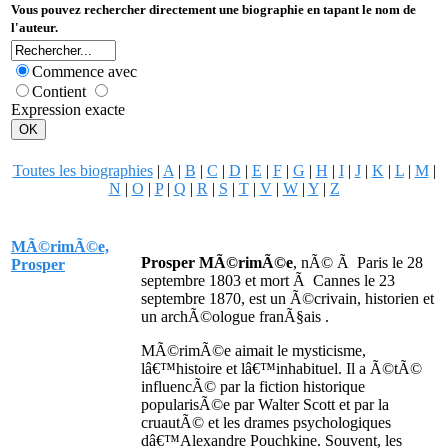
Vous pouvez rechercher directement une biographie en tapant le nom de
l'auteur.
Commence avec
Contient
Expression exacte
Toutes les biographies
|
A
|
B
|
C
|
D
|
E
|
F
|
G
|
H
|
I
|
J
|
K
|
L
|
M
|
N
|
O
|
P
|
Q
|
R
|
S
|
T
|
V
|
W
|
Y
|
Z
MÃ©rimÃ©e,
Prosper MÃ©rimÃ©e
, nÃ© Ã Paris le 28
Prosper
septembre 1803 et mort Ã Cannes le 23
septembre 1870, est un Ã©crivain, historien et
un archÃ©ologue franÃ§ais .
MÃ©rimÃ©e aimait le mysticisme,
lâ€™histoire et lâ€™inhabituel. Il a Ã©tÃ©
influencÃ© par la fiction historique
popularisÃ©e par Walter Scott et par la
cruautÃ© et les drames psychologiques
dâ€™Alexandre Pouchkine. Souvent, les