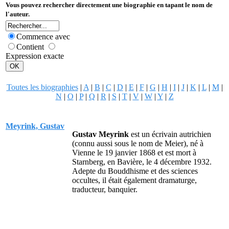
Vous pouvez rechercher directement une biographie en tapant le nom de
l'auteur.
Commence avec
Contient
Expression exacte
Toutes les biographies
|
A
|
B
|
C
|
D
|
E
|
F
|
G
|
H
|
I
|
J
|
K
|
L
|
M
|
N
|
O
|
P
|
Q
|
R
|
S
|
T
|
V
|
W
|
Y
|
Z
Meyrink, Gustav
Gustav Meyrink
est un écrivain autrichien
(connu aussi sous le nom de Meier), né à
Vienne le 19 janvier 1868 et est mort à
Starnberg, en Bavière, le 4 décembre 1932.
Adepte du Bouddhisme et des sciences
occultes, il était également dramaturge,
traducteur, banquier.