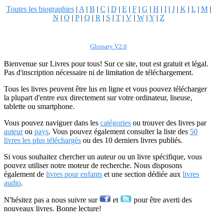
Toutes les biographies
|
A
|
B
|
C
|
D
|
E
|
F
|
G
|
H
|
I
|
J
|
K
|
L
|
M
|
N
|
O
|
P
|
Q
|
R
|
S
|
T
|
V
|
W
|
Y
|
Z
Glossary V2.0
Bienvenue sur Livres pour tous! Sur ce site, tout est gratuit et légal.
Pas d'inscription nécessaire ni de limitation de téléchargement.
Tous les livres peuvent être lus en ligne et vous pouvez télécharger
la plupart d'entre eux directement sur votre ordinateur, liseuse,
tablette ou smartphone.
Vous pouvez naviguer dans les
catégories
ou trouver des livres par
auteur
ou
pays
. Vous pouvez également consulter la liste des
50
livres les plus téléchargés
ou des 10 derniers livres publiés.
Si vous souhaitez chercher un auteur ou un livre spécifique, vous
pouvez utiliser notre moteur de recherche. Nous disposons
également de
livres pour enfants
et une section dédiée aux
livres
audio
.
N'hésitez pas a nous suivre sur
et
pour être averti des
nouveaux livres. Bonne lecture!