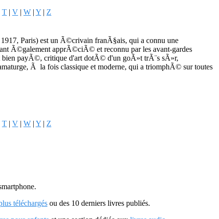
|
T
|
V
|
W
|
Y
|
Z
917, Paris) est un Ã©crivain franÃ§ais, qui a connu une
ant Ã©galement apprÃ©ciÃ© et reconnu par les avant-gardes
fort bien payÃ©, critique d'art dotÃ© d'un goÃ»t trÃ¨s sÃ»r,
aturge, Ã la fois classique et moderne, qui a triomphÃ© sur toutes
|
T
|
V
|
W
|
Y
|
Z
u smartphone.
 plus téléchargés
ou des 10 derniers livres publiés.