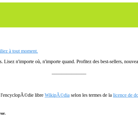
siliez à tout moment.
 Lisez n'importe où, n'importe quand. Profitez des best-sellers, nouveau
______________
r l'encyclopÃ©die libre
WikipÃ©dia
selon les termes de la
licence de 
eur.