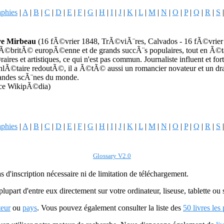
aphies
|
A
|
B
|
C
|
D
|
E
|
F
|
G
|
H
|
I
|
J
|
K
|
L
|
M
|
N
|
O
|
P
|
Q
|
R
|
S
ve Mirbeau
(16 fÃ©vrier 1848, TrÃ©viÃ¨res, Calvados - 16 fÃ©vrier 1
©britÃ© europÃ©enne et de grands succÃ¨s populaires, tout en Ã©t
raires et artistiques, ce qui n'est pas commun. Journaliste influent et 
lÃ©taire redoutÃ©, il a Ã©tÃ© aussi un romancier novateur et un dram
randes scÃ¨nes du monde.
ce WikipÃ©dia)
aphies
|
A
|
B
|
C
|
D
|
E
|
F
|
G
|
H
|
I
|
J
|
K
|
L
|
M
|
N
|
O
|
P
|
Q
|
R
|
S
Glossary V2.0
as d'inscription nécessaire ni de limitation de téléchargement.
plupart d'entre eux directement sur votre ordinateur, liseuse, tablette o
teur
ou
pays
. Vous pouvez également consulter la liste des
50 livres les