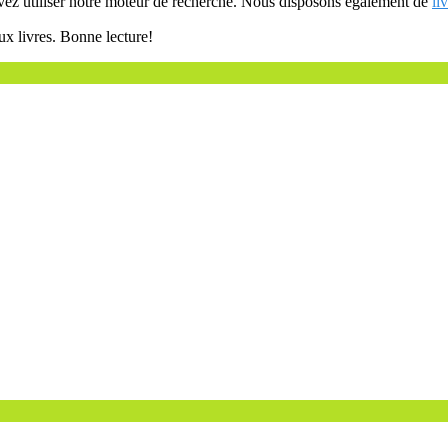
uvez utiliser notre moteur de recherche. Nous disposons également de
li
ux livres. Bonne lecture!