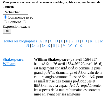
Vous pouvez rechercher directement une biographie en tapant le nom de
l'auteur.
Commence avec
Contient
Expression exacte
Toutes les biographies
|
A
|
B
|
C
|
D
|
E
|
F
|
G
|
H
|
I
|
J
|
K
|
L
|
M
|
N
|
O
|
P
|
Q
|
R
|
S
|
T
|
V
|
W
|
Y
|
Z
Shakespeare,
William Shakespeare
(23 avril 1564 â€“
William
baptisÃ© le 26 avril 1564 â€“ 23 avril 1616)
est largement considÃ©rÃ© comme le plus
grand poÃ¨te, dramaturge et Ã©crivain de la
culture anglo-saxonne. Il est rÃ©putÃ© pour
sa maÃ®trise des formes poÃ©tiques et
littÃ©raires ; sa capacitÃ© Ã reprÃ©senter
les aspects de la nature humaine est souvent
mise en avant par ses amateurs.