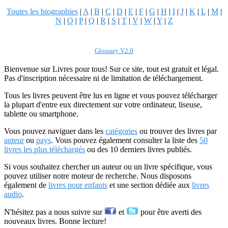
Toutes les biographies
|
A
|
B
|
C
|
D
|
E
|
F
|
G
|
H
|
I
|
J
|
K
|
L
|
M
|
N
|
O
|
P
|
Q
|
R
|
S
|
T
|
V
|
W
|
Y
|
Z
Glossary V2.0
Bienvenue sur Livres pour tous! Sur ce site, tout est gratuit et légal.
Pas d'inscription nécessaire ni de limitation de téléchargement.
Tous les livres peuvent être lus en ligne et vous pouvez télécharger
la plupart d'entre eux directement sur votre ordinateur, liseuse,
tablette ou smartphone.
Vous pouvez naviguer dans les
catégories
ou trouver des livres par
auteur
ou
pays
. Vous pouvez également consulter la liste des
50
livres les plus téléchargés
ou des 10 derniers livres publiés.
Si vous souhaitez chercher un auteur ou un livre spécifique, vous
pouvez utiliser notre moteur de recherche. Nous disposons
également de
livres pour enfants
et une section dédiée aux
livres
audio
.
N'hésitez pas a nous suivre sur
et
pour être averti des
nouveaux livres. Bonne lecture!