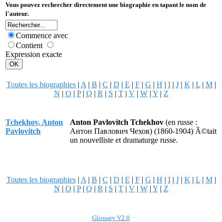
Vous pouvez rechercher directement une biographie en tapant le nom de
l'auteur.
Commence avec
Contient
Expression exacte
Toutes les biographies
|
A
|
B
|
C
|
D
|
E
|
F
|
G
|
H
|
I
|
J
|
K
|
L
|
M
|
N
|
O
|
P
|
Q
|
R
|
S
|
T
|
V
|
W
|
Y
|
Z
Tchekhov, Anton
Anton Pavlovitch Tchekhov
(en russe :
Pavlovitch
Антон Павлович Чехов
) (1860-1904) Ã©tait
un nouvelliste et dramaturge russe.
Toutes les biographies
|
A
|
B
|
C
|
D
|
E
|
F
|
G
|
H
|
I
|
J
|
K
|
L
|
M
|
N
|
O
|
P
|
Q
|
R
|
S
|
T
|
V
|
W
|
Y
|
Z
Glossary V2.0