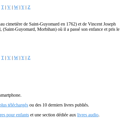
|
T
|
V
|
W
|
Y
|
Z
au cimetière de Saint-Guyomard en 1762) et de Vincent Joseph
l, (Saint-Guyomard, Morbihan) où il a passé son enfance et pris le
|
T
|
V
|
W
|
Y
|
Z
u smartphone.
 plus téléchargés
ou des 10 derniers livres publiés.
vres pour enfants
et une section dédiée aux
livres audio
.