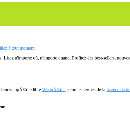
siliez à tout moment.
 Lisez n'importe où, n'importe quand. Profitez des best-sellers, nouveau
______________
r l'encyclopÃ©die libre
WikipÃ©dia
selon les termes de la
licence de 
eur.