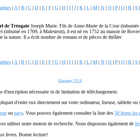
aphies
|
A
|
B
|
C
|
D
|
E
|
F
|
G
|
H
|
I
|
J
|
K
|
L
|
M
|
N
|
O
|
P
|
Q
|
R
|
S
el de Tréogate
Joseph Marie. Fils de Anne-Marie de la Cour (inhumée 
l (inhumé en 1769, à Malestroit), il est né en 1752 au manoir de Bovre
e la nature. Il a écrit nombre de romans et de pièces de théâtre
aphies
|
A
|
B
|
C
|
D
|
E
|
F
|
G
|
H
|
I
|
J
|
K
|
L
|
M
|
N
|
O
|
P
|
Q
|
R
|
S
Glossary V2.0
as d'inscription nécessaire ni de limitation de téléchargement.
plupart d'entre eux directement sur votre ordinateur, liseuse, tablette o
teur
ou
pays
. Vous pouvez également consulter la liste des
50 livres les
uvez utiliser notre moteur de recherche. Nous disposons également de
li
ux livres. Bonne lecture!