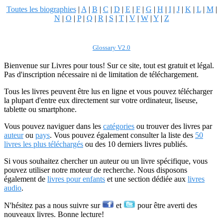
Toutes les biographies
|
A
|
B
|
C
|
D
|
E
|
F
|
G
|
H
|
I
|
J
|
K
|
L
|
M
|
N
|
O
|
P
|
Q
|
R
|
S
|
T
|
V
|
W
|
Y
|
Z
Glossary V2.0
Bienvenue sur Livres pour tous! Sur ce site, tout est gratuit et légal.
Pas d'inscription nécessaire ni de limitation de téléchargement.
Tous les livres peuvent être lus en ligne et vous pouvez télécharger
la plupart d'entre eux directement sur votre ordinateur, liseuse,
tablette ou smartphone.
Vous pouvez naviguer dans les
catégories
ou trouver des livres par
auteur
ou
pays
. Vous pouvez également consulter la liste des
50
livres les plus téléchargés
ou des 10 derniers livres publiés.
Si vous souhaitez chercher un auteur ou un livre spécifique, vous
pouvez utiliser notre moteur de recherche. Nous disposons
également de
livres pour enfants
et une section dédiée aux
livres
audio
.
N'hésitez pas a nous suivre sur
et
pour être averti des
nouveaux livres. Bonne lecture!