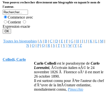
Vous pouvez rechercher directement une biographie en tapant le nom de
l'auteur.
Commence avec
Contient
Expression exacte
Toutes les biographies
|
A
|
B
|
C
|
D
|
E
|
F
|
G
|
H
|
I
|
J
|
K
|
L
|
M
|
N
|
O
|
P
|
Q
|
R
|
S
|
T
|
V
|
W
|
Y
|
Z
Collodi, Carlo
Carlo Collodi
est le pseudonyme de
Carlo
Lorenzini
, Ã©crivain italien nÃ© le 24
novembre 1826 Ã Florence oÃ¹ il est mort le
26 octobre 1890.
Il est surtout connu pour Ãªtre l'auteur du chef
d'Å“uvre de la littÃ©rature enfantine,
mondialement connu,
Pinocchio