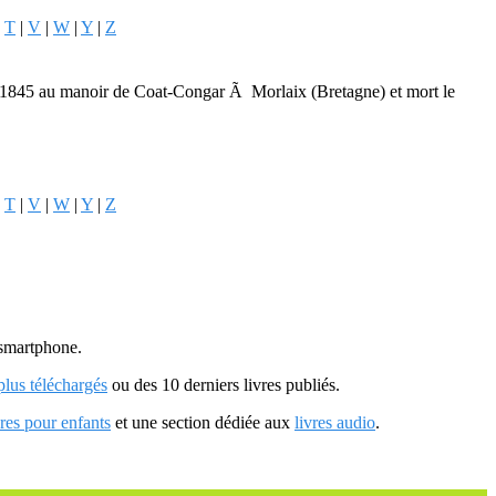
|
T
|
V
|
W
|
Y
|
Z
t 1845 au manoir de Coat-Congar Ã Morlaix (Bretagne) et mort le
|
T
|
V
|
W
|
Y
|
Z
u smartphone.
 plus téléchargés
ou des 10 derniers livres publiés.
vres pour enfants
et une section dédiée aux
livres audio
.