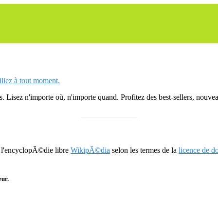
siliez à tout moment.
 Lisez n'importe où, n'importe quand. Profitez des best-sellers, nouveau
______________
r l'encyclopÃ©die libre
WikipÃ©dia
selon les termes de la
licence de 
eur.