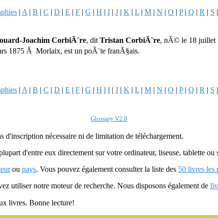
aphies
|
A
|
B
|
C
|
D
|
E
|
F
|
G
|
H
|
I
|
J
|
K
|
L
|
M
|
N
|
O
|
P
|
Q
|
R
|
S
uard-Joachim CorbiÃ¨re
, dit
Tristan CorbiÃ¨re
, nÃ© le 18 juille
rs 1875 Ã Morlaix, est un poÃ¨te franÃ§ais.
aphies
|
A
|
B
|
C
|
D
|
E
|
F
|
G
|
H
|
I
|
J
|
K
|
L
|
M
|
N
|
O
|
P
|
Q
|
R
|
S
Glossary V2.0
as d'inscription nécessaire ni de limitation de téléchargement.
plupart d'entre eux directement sur votre ordinateur, liseuse, tablette o
teur
ou
pays
. Vous pouvez également consulter la liste des
50 livres les
uvez utiliser notre moteur de recherche. Nous disposons également de
li
ux livres. Bonne lecture!