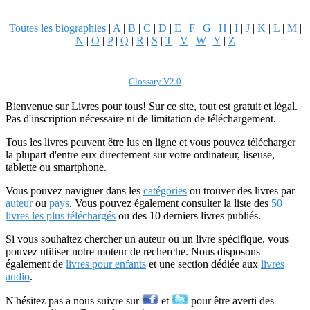
Toutes les biographies
|
A
|
B
|
C
|
D
|
E
|
F
|
G
|
H
|
I
|
J
|
K
|
L
|
M
|
N
|
O
|
P
|
Q
|
R
|
S
|
T
|
V
|
W
|
Y
|
Z
Glossary V2.0
Bienvenue sur Livres pour tous! Sur ce site, tout est gratuit et légal.
Pas d'inscription nécessaire ni de limitation de téléchargement.
Tous les livres peuvent être lus en ligne et vous pouvez télécharger
la plupart d'entre eux directement sur votre ordinateur, liseuse,
tablette ou smartphone.
Vous pouvez naviguer dans les
catégories
ou trouver des livres par
auteur
ou
pays
. Vous pouvez également consulter la liste des
50
livres les plus téléchargés
ou des 10 derniers livres publiés.
Si vous souhaitez chercher un auteur ou un livre spécifique, vous
pouvez utiliser notre moteur de recherche. Nous disposons
également de
livres pour enfants
et une section dédiée aux
livres
audio
.
N'hésitez pas a nous suivre sur
et
pour être averti des