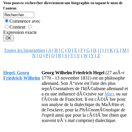
Vous pouvez rechercher directement une biographie en tapant le nom de
l'auteur.
Commence avec
Contient
Expression exacte
Toutes les biographies
|
A
|
B
|
C
|
D
|
E
|
F
|
G
|
H
|
I
|
J
|
K
|
L
|
M
|
N
|
O
|
P
|
Q
|
R
|
S
|
T
|
V
|
W
|
Y
|
Z
Hegel, Georg
Georg Wilhelm Friedrich Hegel
(27 aoÃ»t
Friedrich Wilhelm
1770 - 13 novembre 1831) est un philosophe
allemand. Son Å“uvre est l'une des plus
reprÃ©sentatives de l'IdÃ©alisme allemand et
a eu une influence dÃ©cisive sur
Marx
ou sur
l'Ã©cole de Francfort. Il est cÃ©lÃ¨bre pour
son analyse de la dialectique du MaÃ®tre et
de l'esclave, pour la
PhÃ©nomÃ©nologie de
l'esprit
ainsi que pour la cÃ©lÃ¨bre (bien que
souvent trÃ¨s mal comprise) dialectique.