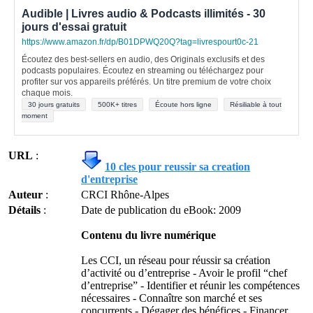
Audible | Livres audio & Podcasts illimités - 30
jours d'essai gratuit
https://www.amazon.fr/dp/B01DPWQ20Q?tag=livrespourt0c-21
Écoutez des best-sellers en audio, des Originals exclusifs et des
podcasts populaires. Écoutez en streaming ou téléchargez pour
profiter sur vos appareils préférés. Un titre premium de votre choix
chaque mois.
30 jours gratuits
500K+ titres
Écoute hors ligne
Résiliable à tout
moment
URL
:
10 cles pour reussir sa creation
d'entreprise
Auteur
:
CRCI Rhône-Alpes
Détails
:
Date de publication du eBook: 2009
Contenu du livre numérique
Les CCI, un réseau pour réussir sa création
d’activité ou d’entreprise - Avoir le profil “chef
d’entreprise” - Identifier et réunir les compétences
nécessaires - Connaître son marché et ses
concurrents - Dégager des bénéfices - Financer