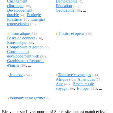
Changement
Demographie
,
(9)
climatique
,
Education
,
(10)
(52)
Developpement
Geographie
, ...
(69)
durable
,
Ecologie
(4)
forestiere
,
Energies
(10)
renouvelables
, ...
(20)
Informatique
Theatre et opera
(533)
(146)
Bases de donnees
,
(16)
Bureautique
,
(58)
Comptabilite et gestion
,
(5)
Conception et
developpement web
,
(53)
Graphisme et Retouche
d'image
, ...
(29)
Jeunesse
Tourisme et voyages
(244)
(514)
Afrique
,
Ameriques
,
(42)
(78)
Asie
,
Brochures de
(48)
voyage
,
Europe
, ...
(29)
(283)
Journaux et magazines
(6)
Bienvenue sur Livres pour tous! Sur ce site, tout est gratuit et légal.