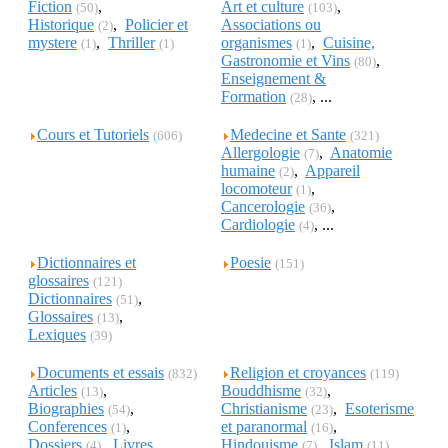
Fiction
,
Art et culture
,
(50)
(103)
Historique
,
Policier et
Associations ou
(2)
mystere
,
Thriller
organismes
,
Cuisine,
(1)
(1)
(1)
Gastronomie et Vins
,
(80)
Enseignement &
Formation
, ...
(28)
Cours et Tutoriels
Medecine et Sante
(606)
(321)
Allergologie
,
Anatomie
(7)
humaine
,
Appareil
(2)
locomoteur
,
(1)
Cancerologie
,
(36)
Cardiologie
, ...
(4)
Dictionnaires et
Poesie
(151)
glossaires
(121)
Dictionnaires
,
(51)
Glossaires
,
(13)
Lexiques
(39)
Documents et essais
Religion et croyances
(832)
(119)
Articles
,
Bouddhisme
,
(13)
(32)
Biographies
,
Christianisme
,
Esoterisme
(54)
(23)
Conferences
,
et paranormal
,
(1)
(16)
Dossiers
,
Livres
Hindouisme
,
Islam
, ...
(4)
(7)
(11)