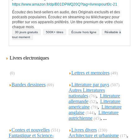
https://www.amazon.fr/dp/B01DPWQ20Q?tag=livrespourt0c-21
Écoutez des best-sellers en audio, des Originals exclusifs et des
podcasts populaires. Écoutez en streaming ou téléchargez pour
profiter sur vos appareils préférés. Un titre premium de votre choix
chaque mois.
30 jours gratuits
500K+ titres
Écoute hors ligne
Résiliable à
tout moment
Livres electroniques
Lettres et memoires
(0)
(49)
Bandes dessinees
Litterature par pays
(69)
(507)
Autres Litteratures
nationales
,
Litterature
(76)
allemande
,
Litterature
(52)
americaine
,
Litterature
(79)
anglaise
,
Litterature
(144)
autrichienne
, ...
(45)
Contes et nouvelles
Livres divers
(551)
(230)
Fantastique et Science-
Architecture et urbanisme
,
(17)