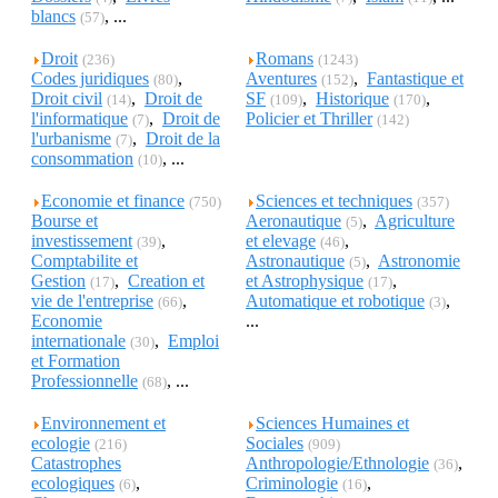
blancs
, ...
(57)
Droit
Romans
(236)
(1243)
Codes juridiques
,
Aventures
,
Fantastique et
(80)
(152)
Droit civil
,
Droit de
SF
,
Historique
,
(14)
(109)
(170)
l'informatique
,
Droit de
Policier et Thriller
(7)
(142)
l'urbanisme
,
Droit de la
(7)
consommation
, ...
(10)
Economie et finance
Sciences et techniques
(750)
(357)
Bourse et
Aeronautique
,
Agriculture
(5)
investissement
,
et elevage
,
(39)
(46)
Comptabilite et
Astronautique
,
Astronomie
(5)
Gestion
,
Creation et
et Astrophysique
,
(17)
(17)
vie de l'entreprise
,
Automatique et robotique
,
(66)
(3)
Economie
...
internationale
,
Emploi
(30)
et Formation
Professionnelle
, ...
(68)
Environnement et
Sciences Humaines et
ecologie
Sociales
(216)
(909)
Catastrophes
Anthropologie/Ethnologie
,
(36)
ecologiques
,
Criminologie
,
(6)
(16)