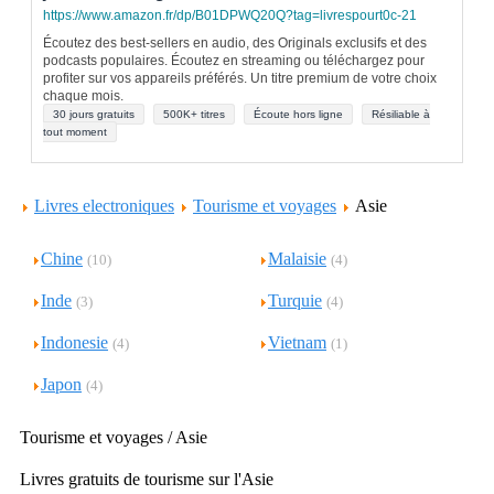
https://www.amazon.fr/dp/B01DPWQ20Q?tag=livrespourt0c-21
Écoutez des best-sellers en audio, des Originals exclusifs et des
podcasts populaires. Écoutez en streaming ou téléchargez pour
profiter sur vos appareils préférés. Un titre premium de votre choix
chaque mois.
30 jours gratuits
500K+ titres
Écoute hors ligne
Résiliable à
tout moment
Livres electroniques
Tourisme et voyages
Asie
Chine
Malaisie
(10)
(4)
Inde
Turquie
(3)
(4)
Indonesie
Vietnam
(4)
(1)
Japon
(4)
Tourisme et voyages / Asie
Livres gratuits de tourisme sur l'Asie