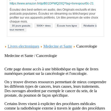
https://www.amazon.fr/dp/B01DPWQ20Q?tag=livrespourt0c-21
Écoutez des best-sellers en audio, des Originals exclusifs et des
podcasts populaires. Écoutez en streaming ou téléchargez pour
profiter sur vos appareils préférés. Un titre premium de votre choix
chaque mois.
30 jours gratuits
500K+ titres
Écoute hors ligne
Résiliable à
tout moment
Livres electroniques
Medecine et Sante
Cancerologie
Medecine et Sante / Cancerologie
Cette page donne accès à une bibliothèque en ligne de livres
numériques portant sur la cancérologie et l'oncologie.
On y trouve diverses ressources permettant de mieux comprendre
les différents types de cancers, leurs causes, leurs traitements.
Des ouvrages abordent par exemple le cancer du sein, de la
prostate, du poumon de façon spécifique.
Certains livres visent à expliciter des procédures médicales
comme la radiothérapie externe à travers le guide des procédures