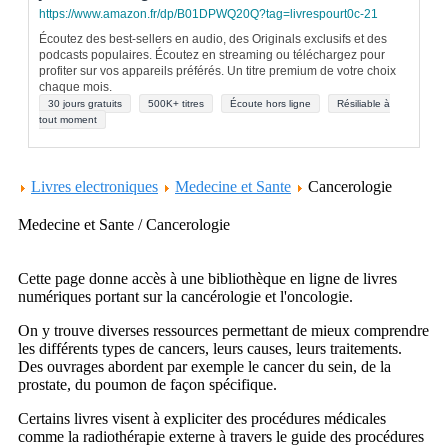
https://www.amazon.fr/dp/B01DPWQ20Q?tag=livrespourt0c-21
Écoutez des best-sellers en audio, des Originals exclusifs et des
podcasts populaires. Écoutez en streaming ou téléchargez pour
profiter sur vos appareils préférés. Un titre premium de votre choix
chaque mois.
30 jours gratuits
500K+ titres
Écoute hors ligne
Résiliable à
tout moment
Livres electroniques
Medecine et Sante
Cancerologie
Medecine et Sante / Cancerologie
Cette page donne accès à une bibliothèque en ligne de livres
numériques portant sur la cancérologie et l'oncologie.
On y trouve diverses ressources permettant de mieux comprendre
les différents types de cancers, leurs causes, leurs traitements.
Des ouvrages abordent par exemple le cancer du sein, de la
prostate, du poumon de façon spécifique.
Certains livres visent à expliciter des procédures médicales
comme la radiothérapie externe à travers le guide des procédures