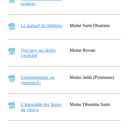
bonheur
Le manuel du bhikkhu
Moine Sami Dhamma
Qui paye ses dettes
Moine Revata
s'enrichit
Enseignements sur
Moine Jatila (Pyimanna)
vipassanÃ¡
L'integralite des fautes
Moine Dhamma Sami
du vinaya