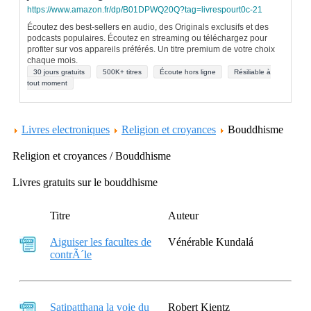
https://www.amazon.fr/dp/B01DPWQ20Q?tag=livrespourt0c-21
Écoutez des best-sellers en audio, des Originals exclusifs et des
podcasts populaires. Écoutez en streaming ou téléchargez pour
profiter sur vos appareils préférés. Un titre premium de votre choix
chaque mois.
30 jours gratuits
500K+ titres
Écoute hors ligne
Résiliable à
tout moment
Livres electroniques
Religion et croyances
Bouddhisme
Religion et croyances / Bouddhisme
Livres gratuits sur le bouddhisme
Titre
Auteur
Aiguiser les facultes de
Vénérable Kundalá
contrÃ´le
Satipatthana la voie du
Robert Kientz