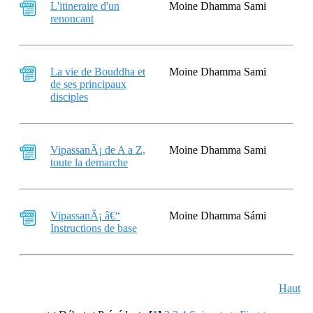
L'itineraire d'un
Moine Dhamma Sami
renoncant
La vie de Bouddha et
Moine Dhamma Sami
de ses principaux
disciples
VipassanÃ¡ de A a Z,
Moine Dhamma Sami
toute la demarche
VipassanÃ¡ â€“
Moine Dhamma Sámi
Instructions de base
Haut