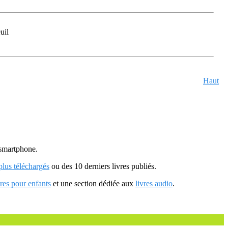
uil
Haut
u smartphone.
 plus téléchargés
ou des 10 derniers livres publiés.
vres pour enfants
et une section dédiée aux
livres audio
.