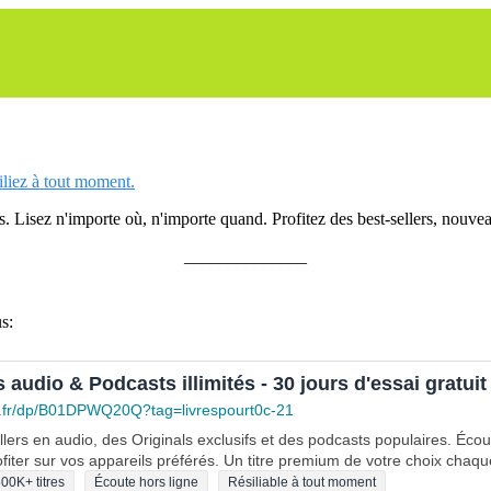
siliez à tout moment.
 Lisez n'importe où, n'importe quand. Profitez des best-sellers, nouveau
______________
s:
s audio & Podcasts illimités - 30 jours d'essai gratuit
.fr/dp/B01DPWQ20Q?tag=livrespourt0c-21
lers en audio, des Originals exclusifs et des podcasts populaires. Éco
fiter sur vos appareils préférés. Un titre premium de votre choix chaqu
00K+ titres
Écoute hors ligne
Résiliable à tout moment