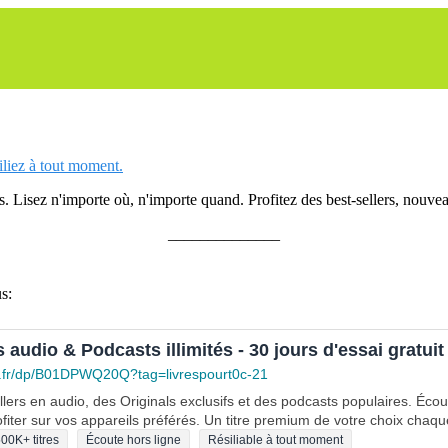
siliez à tout moment.
 Lisez n'importe où, n'importe quand. Profitez des best-sellers, nouveau
______________
s:
s audio & Podcasts illimités - 30 jours d'essai gratuit
.fr/dp/B01DPWQ20Q?tag=livrespourt0c-21
lers en audio, des Originals exclusifs et des podcasts populaires. Éco
fiter sur vos appareils préférés. Un titre premium de votre choix chaqu
00K+ titres
Écoute hors ligne
Résiliable à tout moment