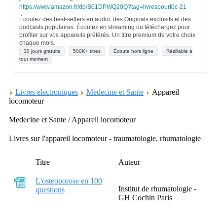
https://www.amazon.fr/dp/B01DPWQ20Q?tag=livrespourt0c-21
Écoutez des best-sellers en audio, des Originals exclusifs et des
podcasts populaires. Écoutez en streaming ou téléchargez pour
profiter sur vos appareils préférés. Un titre premium de votre choix
chaque mois.
30 jours gratuits
500K+ titres
Écoute hors ligne
Résiliable à
tout moment
Livres electroniques
Medecine et Sante
Appareil
locomoteur
Medecine et Sante / Appareil locomoteur
Livres sur l'appareil locomoteur - traumatologie, rhumatologie
Titre
Auteur
L'osteoporose en 100
Institut de rhumatologie -
questions
GH Cochin Paris