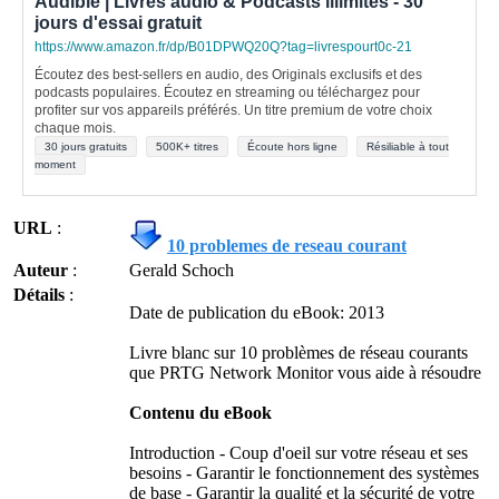
Audible | Livres audio & Podcasts illimités - 30
jours d'essai gratuit
https://www.amazon.fr/dp/B01DPWQ20Q?tag=livrespourt0c-21
Écoutez des best-sellers en audio, des Originals exclusifs et des
podcasts populaires. Écoutez en streaming ou téléchargez pour
profiter sur vos appareils préférés. Un titre premium de votre choix
chaque mois.
30 jours gratuits
500K+ titres
Écoute hors ligne
Résiliable à tout
moment
URL
:
10 problemes de reseau courant
Auteur
:
Gerald Schoch
Détails
:
Date de publication du eBook: 2013
Livre blanc sur 10 problèmes de réseau courants
que PRTG Network Monitor vous aide à résoudre
Contenu du eBook
Introduction - Coup d'oeil sur votre réseau et ses
besoins - Garantir le fonctionnement des systèmes
de base - Garantir la qualité et la sécurité de votre