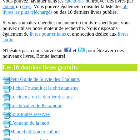
Vous pouvez naviguer dans les
catégories
ou trouver des livres par
auteur
ou
pays
. Vous pouvez également consulter la liste des
50
livres les plus téléchargés
ou des 10 derniers livres publiés.
Si vous souhaitez chercher un auteur ou un livre spécifique, vous
pouvez utiliser notre moteur de recherche. Nous disposons
également de
livres pour enfants
et une section dédiée aux
livres
audio
.
N'hésitez pas a nous suivre sur
et
pour être averti des
nouveaux livres. Bonne lecture!
Les 10 derniers livres gratuits
Petit Guide de Survie des Etudiants
Michel Foucault et le christianisme
Le cinema ou le dernier des arts
Le chevalier de Keramour
Sous toutes reserves
L'ennemi de la mort
Manuel utilisateur calibre