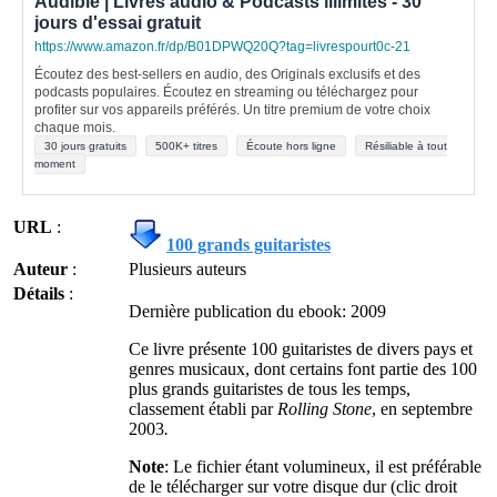
Audible | Livres audio & Podcasts illimités - 30
jours d'essai gratuit
https://www.amazon.fr/dp/B01DPWQ20Q?tag=livrespourt0c-21
Écoutez des best-sellers en audio, des Originals exclusifs et des
podcasts populaires. Écoutez en streaming ou téléchargez pour
profiter sur vos appareils préférés. Un titre premium de votre choix
chaque mois.
30 jours gratuits
500K+ titres
Écoute hors ligne
Résiliable à tout
moment
URL
:
100 grands guitaristes
Auteur
:
Plusieurs auteurs
Détails
:
Dernière publication du ebook: 2009
Ce livre présente 100 guitaristes de divers pays et
genres musicaux, dont certains font partie des 100
plus grands guitaristes de tous les temps,
classement établi par
Rolling Stone
, en septembre
2003
.
Note
: Le fichier étant volumineux, il est préférable
de le télécharger sur votre disque dur (clic droit