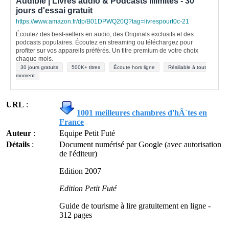
Audible | Livres audio & Podcasts illimités - 30
jours d'essai gratuit
https://www.amazon.fr/dp/B01DPWQ20Q?tag=livrespourt0c-21
Écoutez des best-sellers en audio, des Originals exclusifs et des
podcasts populaires. Écoutez en streaming ou téléchargez pour
profiter sur vos appareils préférés. Un titre premium de votre choix
chaque mois.
30 jours gratuits
500K+ titres
Écoute hors ligne
Résiliable à tout
moment
URL
:
1001 meilleures chambres d'hÃ´tes en
France
Auteur
:
Equipe Petit Futé
Détails
:
Document numérisé par Google (avec autorisation
de l'éditeur)
Edition 2007
Edition Petit Futé
Guide de tourisme à lire gratuitement en ligne -
312 pages