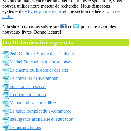
Si vous souhaitez chercher un auteur ou un livre spécifique, vous
pouvez utiliser notre moteur de recherche. Nous disposons
également de
livres pour enfants
et une section dédiée aux
livres
audio
.
N'hésitez pas a nous suivre sur
et
pour être averti des
nouveaux livres. Bonne lecture!
Les 10 derniers livres gratuits
Petit Guide de Survie des Etudiants
Michel Foucault et le christianisme
Le cinema ou le dernier des arts
Le chevalier de Keramour
Sous toutes reserves
L'ennemi de la mort
Manuel utilisateur calibre
Le guide complet du e-commerce
Intelligence artificielle et education
Le miroir chinois