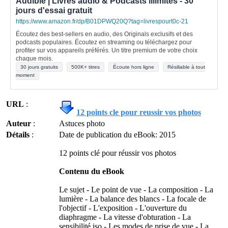
Audible | Livres audio & Podcasts illimités - 30
jours d'essai gratuit
https://www.amazon.fr/dp/B01DPWQ20Q?tag=livrespourt0c-21
Écoutez des best-sellers en audio, des Originals exclusifs et des
podcasts populaires. Écoutez en streaming ou téléchargez pour
profiter sur vos appareils préférés. Un titre premium de votre choix
chaque mois.
30 jours gratuits
500K+ titres
Écoute hors ligne
Résiliable à tout
moment
URL
:
12 points cle pour reussir vos photos
Auteur
:
Astuces photo
Détails
:
Date de publication du eBook: 2015
12 points clé pour réussir vos photos
Contenu du eBook
Le sujet - Le point de vue - La composition - La
lumière - La balance des blancs - La focale de
l'objectif - L'exposition - L'ouverture du
diaphragme - La vitesse d'obturation - La
sensibilité iso - Les modes de prise de vue - La