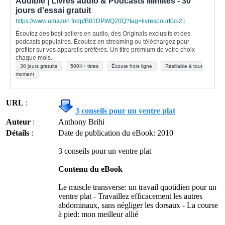
Audible | Livres audio & Podcasts illimités - 30
jours d'essai gratuit
https://www.amazon.fr/dp/B01DPWQ20Q?tag=livrespourt0c-21
Écoutez des best-sellers en audio, des Originals exclusifs et des
podcasts populaires. Écoutez en streaming ou téléchargez pour
profiter sur vos appareils préférés. Un titre premium de votre choix
chaque mois.
30 jours gratuits
500K+ titres
Écoute hors ligne
Résiliable à tout
moment
URL
:
3 conseils pour un ventre plat
Auteur
:
Anthony Brihi
Détails
:
Date de publication du eBook: 2010
3 conseils pour un ventre plat
Contenu du eBook
Le muscle transverse: un travail quotidien pour un
ventre plat - Travaillez efficacement les autres
abdominaux, sans négliger les dorsaux - La course
à pied: mon meilleur allié