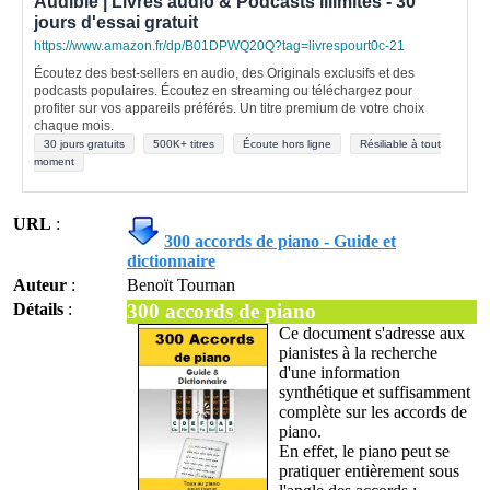
Audible | Livres audio & Podcasts illimités - 30
jours d'essai gratuit
https://www.amazon.fr/dp/B01DPWQ20Q?tag=livrespourt0c-21
Écoutez des best-sellers en audio, des Originals exclusifs et des
podcasts populaires. Écoutez en streaming ou téléchargez pour
profiter sur vos appareils préférés. Un titre premium de votre choix
chaque mois.
30 jours gratuits
500K+ titres
Écoute hors ligne
Résiliable à tout
moment
URL
:
300 accords de piano - Guide et
dictionnaire
Auteur
:
Benoït Tournan
Détails
:
300 accords de piano
Ce document s'adresse aux
pianistes à la recherche
d'une information
synthétique et suffisamment
complète sur les accords de
piano.
En effet, le piano peut se
pratiquer entièrement sous