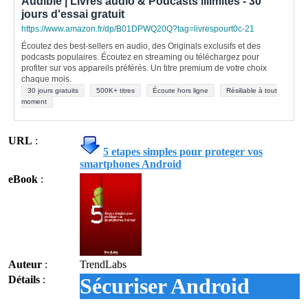
Audible | Livres audio & Podcasts illimités - 30
jours d'essai gratuit
https://www.amazon.fr/dp/B01DPWQ20Q?tag=livrespourt0c-21
Écoutez des best-sellers en audio, des Originals exclusifs et des
podcasts populaires. Écoutez en streaming ou téléchargez pour
profiter sur vos appareils préférés. Un titre premium de votre choix
chaque mois.
30 jours gratuits
500K+ titres
Écoute hors ligne
Résiliable à tout
moment
URL
:
5 etapes simples pour proteger vos
smartphones Android
eBook
:
Auteur
:
TrendLabs
Détails
:
Sécuriser Android