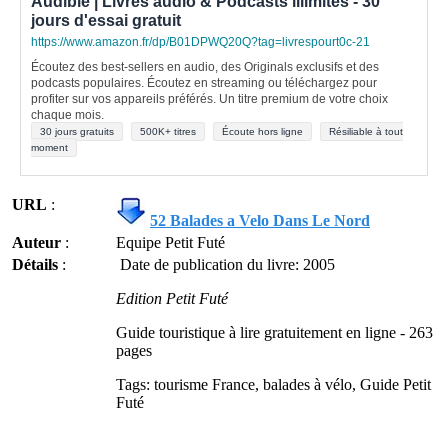
Audible | Livres audio & Podcasts illimités - 30
jours d'essai gratuit
https://www.amazon.fr/dp/B01DPWQ20Q?tag=livrespourt0c-21
Écoutez des best-sellers en audio, des Originals exclusifs et des
podcasts populaires. Écoutez en streaming ou téléchargez pour
profiter sur vos appareils préférés. Un titre premium de votre choix
chaque mois.
30 jours gratuits
500K+ titres
Écoute hors ligne
Résiliable à tout
moment
URL
:
52 Balades a Velo Dans Le Nord
Auteur
:
Equipe Petit Futé
Détails
:
Date de publication du livre: 2005
Edition Petit Futé
Guide touristique à lire gratuitement en ligne - 263
pages
Tags: tourisme France, balades à vélo, Guide Petit
Futé