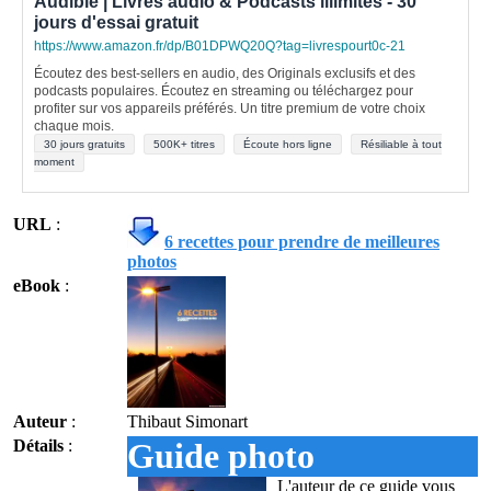
Audible | Livres audio & Podcasts illimités - 30
jours d'essai gratuit
https://www.amazon.fr/dp/B01DPWQ20Q?tag=livrespourt0c-21
Écoutez des best-sellers en audio, des Originals exclusifs et des
podcasts populaires. Écoutez en streaming ou téléchargez pour
profiter sur vos appareils préférés. Un titre premium de votre choix
chaque mois.
30 jours gratuits
500K+ titres
Écoute hors ligne
Résiliable à tout
moment
URL
:
6 recettes pour prendre de meilleures
photos
eBook
:
Auteur
:
Thibaut Simonart
Détails
:
Guide photo
L'auteur de ce guide vous