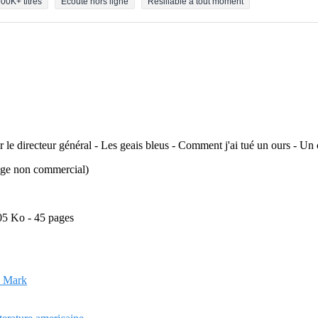
00K+ titres
Écoute hors ligne
Résiliable à tout moment
directeur général - Les geais bleus - Comment j'ai tué un ours - Un chi
usage non commercial)
05 Ko - 45 pages
, Mark