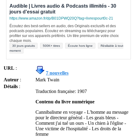
Audible | Livres audio & Podcasts illimités - 30
jours d'essai gratuit
https://www.amazon.fr/dp/B01DPWQ20Q?tag=livrespourt0c-21
Écoutez des best-sellers en audio, des Originals exclusifs et des
podcasts populaires. Écoutez en streaming ou téléchargez pour
profiter sur vos appareils préférés. Un titre premium de votre choix
chaque mois.
30 jours gratuits
500K+ titres
Écoute hors ligne
Résiliable à tout
moment
URL
:
7 nouvelles
Auteur
:
Mark Twain
Détails
:
Traduction française: 1907
Contenu du livre numérique
Cannibalisme en voyage - L'homme au message
pour le directeur général - Les geais bleus -
Comment j'ai tué un ours - Un chien à l'église -
Une victime de l'hospitalité - Les droits de la
femme