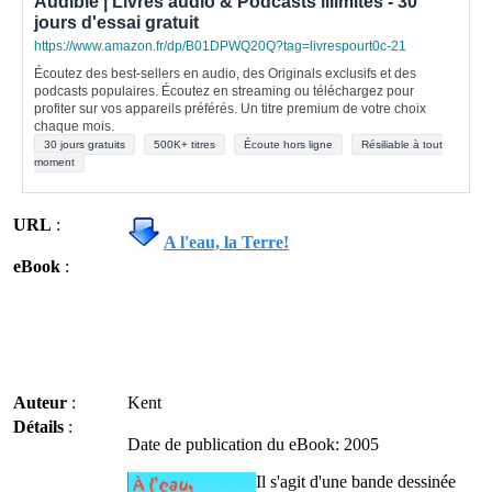
Audible | Livres audio & Podcasts illimités - 30
jours d'essai gratuit
https://www.amazon.fr/dp/B01DPWQ20Q?tag=livrespourt0c-21
Écoutez des best-sellers en audio, des Originals exclusifs et des
podcasts populaires. Écoutez en streaming ou téléchargez pour
profiter sur vos appareils préférés. Un titre premium de votre choix
chaque mois.
30 jours gratuits
500K+ titres
Écoute hors ligne
Résiliable à tout
moment
URL
:
A l'eau, la Terre!
eBook
:
Auteur
:
Kent
Détails
:
Date de publication du eBook: 2005
Il s'agit d'une bande dessinée