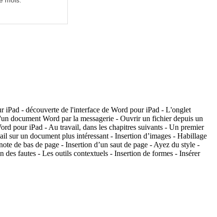
e mois.
ur iPad - découverte de l'interface de Word pour iPad - L'onglet
 d'un document Word par la messagerie - Ouvrir un fichier depuis un
pour iPad - Au travail, dans les chapitres suivants - Un premier
il sur un document plus intéressant - Insertion d’images - Habillage
note de bas de page - Insertion d’un saut de page - Ayez du style -
es fautes - Les outils contextuels - Insertion de formes - Insérer