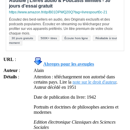
Audible | Livres audio & Podcasts illimités - 30
jours d'essai gratuit
https://www.amazon.fr/dp/B01DPWQ20Q?tag=livrespourt0c-21
Écoutez des best-sellers en audio, des Originals exclusifs et des
podcasts populaires. Écoutez en streaming ou téléchargez pour
profiter sur vos appareils préférés. Un titre premium de votre choix
chaque mois.
30 jours gratuits
500K+ titres
Écoute hors ligne
Résiliable à tout
moment
URL
:
Abreges pour les aveugles
Auteur
:
Alain
Détails
:
Attention : téléchargement non autorisé dans
certains pays. Lire la
note sur le droit d'auteur
.
Auteur décédé en 1951
Date de publication du livre: 1942
Portraits et doctrines de philosophes anciens et
modernes
Edition électronique Classiques des Sciences
Sociales