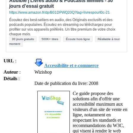
Audible | Livres audio & Podcasts illimités - 30
jours d'essai gratuit
https://www.amazon.fr/dp/B01DPWQ20Q?tag=livrespourt0c-21
Écoutez des best-sellers en audio, des Originals exclusifs et des
podcasts populaires. Écoutez en streaming ou téléchargez pour
profiter sur vos appareils préférés. Un titre premium de votre choix
chaque mois.
30 jours gratuits
500K+ titres
Écoute hors ligne
Résiliable à tout
moment
URL
:
Accessibilite et e-commerce
Auteur
:
Wizishop
Détails
:
Date de publication du livre: 2008
Ce guide propose des
solutions afin d'offrir une
accessibilité maximum aux
visiteurs d'un site de vente en
ligne, notamment en
respectant les standards et
recommandations du W3C,
qui visent à rendre le web