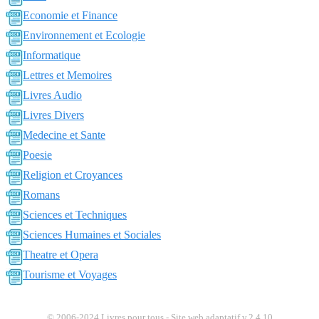
Economie et Finance
Environnement et Ecologie
Informatique
Lettres et Memoires
Livres Audio
Livres Divers
Medecine et Sante
Poesie
Religion et Croyances
Romans
Sciences et Techniques
Sciences Humaines et Sociales
Theatre et Opera
Tourisme et Voyages
© 2006-2024 Livres pour tous - Site web adaptatif v.2.4.10