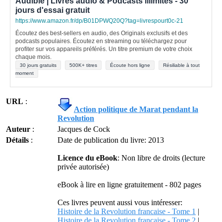
Audible | Livres audio & Podcasts illimités - 30
jours d'essai gratuit
https://www.amazon.fr/dp/B01DPWQ20Q?tag=livrespourt0c-21
Écoutez des best-sellers en audio, des Originals exclusifs et des
podcasts populaires. Écoutez en streaming ou téléchargez pour
profiter sur vos appareils préférés. Un titre premium de votre choix
chaque mois.
30 jours gratuits
500K+ titres
Écoute hors ligne
Résiliable à tout
moment
URL
:
Action politique de Marat pendant la
Revolution
Auteur
:
Jacques de Cock
Détails
:
Date de publication du livre: 2013
Licence du eBook
: Non libre de droits (lecture
privée autorisée)
eBook à lire en ligne gratuitement - 802 pages
Ces livres peuvent aussi vous intéresser:
Histoire de la Revolution francaise - Tome 1
|
Histoire de la Revolution francaise - Tome 2
|