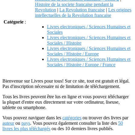
Histoire de la societe francaise pendant la
Revolution
|
La Revolution francaise
|
Les origines
intellectuelles de la Revolution francaise
Catégorie
:
Livres electroniques / Sciences Humaines et
Sociales
Livres electroniques / Sciences Humaines et
Sociales / Histoire
Livres electroniques / Sciences Humaines et
Sociales / Histoire / Europe
Livres electroniques / Sciences Humaines et
Sociales / Histoire / Europe / France
Bienvenue sur Livres pour tous! Sur ce site, tout est gratuit et légal.
Pas d'inscription nécessaire ni de limitation de téléchargement.
Tous les livres peuvent être lus en ligne et vous pouvez télécharger
la plupart d'entre eux directement sur votre ordinateur, liseuse,
tablette ou smartphone.
Vous pouvez naviguer dans les
catégories
ou trouver des livres par
auteur
ou
pays
. Vous pouvez également consulter la liste des
50
livres les plus téléchargés
ou des 10 derniers livres publiés.