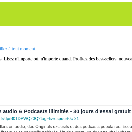
siliez à tout moment.
 Lisez n'importe où, n'importe quand. Profitez des best-sellers, nouveau
______________
s audio & Podcasts illimités - 30 jours d'essai gratuit
.fr/dp/B01DPWQ20Q?tag=livrespourt0c-21
lers en audio, des Originals exclusifs et des podcasts populaires. Éco