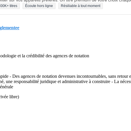
fiter sur vos appareils préférés. Un titre premium de votre choix chaqu
00K+ titres
Écoute hors ligne
Résiliable à tout moment
eglementee
dologie et la crédibilité des agences de notation
apide - Des agences de notation devenues incontournables, sans retour en
 une responsabilité juridique et administrative à construire - La néces
énérale
rivée libre)