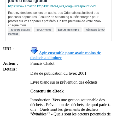
jours d'essai gratuit
https://www.amazon.fr/dp/B01DPWQ20Q?tag=livrespourt0c-21
Écoutez des best-sellers en audio, des Originals exclusifs et des
podcasts populaires. Écoutez en streaming ou téléchargez pour
profiter sur vos appareils préférés. Un titre premium de votre choix
chaque mois.
30 jours gratuits
500K+ titres
Écoute hors ligne
Résiliable à tout
moment
URL
:
Agir ensemble pour avoir moins de
dechets a eliminer
Auteur
:
Francis Chalot
Détails
:
Date de publication du livre: 2001
Livre blanc sur la prévention des déchets
Contenu du eBook
Introduction: Vers une gestion soutenable des
déchets - Prévention des déchets, de quoi parle t-
on? - Quels sont les gisements de déchets
"évitables"? - Quels sont les acteurs potentiels de